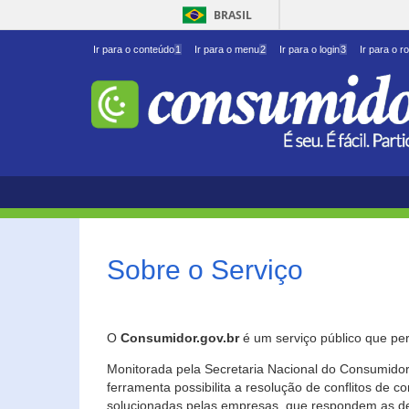
BRASIL
Ir para o conteúdo
1
Ir para o menu
2
Ir para o login
3
Ir para o r
Sobre o Serviço
O
Consumidor.gov.br
é um serviço público que per
Monitorada pela Secretaria Nacional do Consumidor 
ferramenta possibilita a resolução de conflitos de
solucionadas pelas empresas, que respondem as d