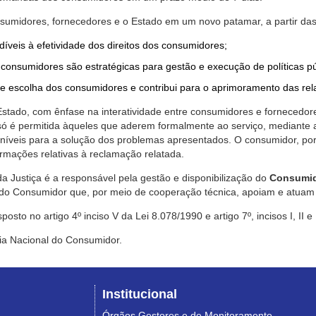
nsumidores, fornecedores e o Estado em um novo patamar, a partir das
díveis à efetividade dos direitos dos consumidores;
consumidores são estratégicas para gestão e execução de políticas p
de escolha dos consumidores e contribui para o aprimoramento das re
 Estado, com ênfase na interatividade entre consumidores e fornecedor
 só é permitida àqueles que aderem formalmente ao serviço, mediant
sponíveis para a solução dos problemas apresentados. O consumidor, po
rmações relativas à reclamação relatada.
a Justiça é a responsável pela gestão e disponibilização do
Consumid
do Consumidor que, por meio de cooperação técnica, apoiam e atuam 
sto no artigo 4º inciso V da Lei 8.078/1990 e artigo 7º, incisos I, II e
ia Nacional do Consumidor.
Institucional
Órgãos Gestores e de Monitoramento