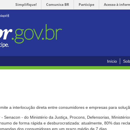
Simplifique!
Comunica BR
Participe
Acesso à infor
odapé
4
Início
Sob
mite a interlocução direta entre consumidores e empresas para solução
- Senacon - do Ministério da Justiça, Procons, Defensorias, Ministéri
 consumo de forma rápida e desburocratizada: atualmente, 80% das rec
emandas dos consumidores em um prazo médio de 7 dias.