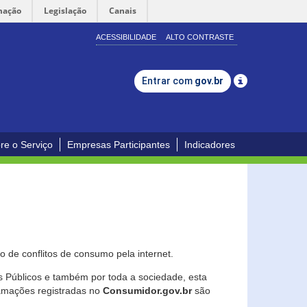
mação
Legislação
Canais
ACESSIBILIDADE
ALTO CONTRASTE
Entrar com
gov.br
re o Serviço
Empresas Participantes
Indicadores
 de conflitos de consumo pela internet.
os Públicos e também por toda a sociedade, esta
lamações registradas no
Consumidor.gov.br
são