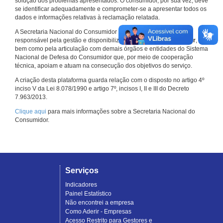
solução dos problemas apresentados. O consumidor, por sua vez, deve
se identificar adequadamente e comprometer-se a apresentar todos os
dados e informações relativas à reclamação relatada.
A Secretaria Nacional do Consumidor do Ministério da Justiça é a
responsável pela gestão e disponibilização do
Consumidor.gov.br
,
bem como pela articulação com demais órgãos e entidades do Sistema
Nacional de Defesa do Consumidor que, por meio de cooperação
técnica, apoiam e atuam na consecução dos objetivos do serviço.
A criação desta plataforma guarda relação com o disposto no artigo 4º
inciso V da Lei 8.078/1990 e artigo 7º, incisos I, II e III do Decreto
7.963/2013.
Clique aqui
para mais informações sobre a Secretaria Nacional do
Consumidor.
Serviços
Indicadores
Painel Estatístico
Não encontrei a empresa
Como Aderir - Empresas
Acesso Restrito para Gestores e