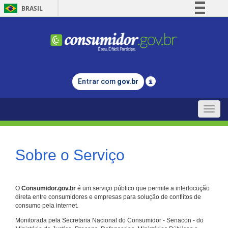
BRASIL
Simplifique!
Comunica BR
Participe
Acesso à informação
Entrar com
gov.br
Legislação
Canais
Toggle
naviga
Sobre o Serviço
O
Consumidor.gov.br
é um serviço público que permite a interlocução
direta entre consumidores e empresas para solução de conflitos de
consumo pela internet.
Monitorada pela Secretaria Nacional do Consumidor - Senacon - do