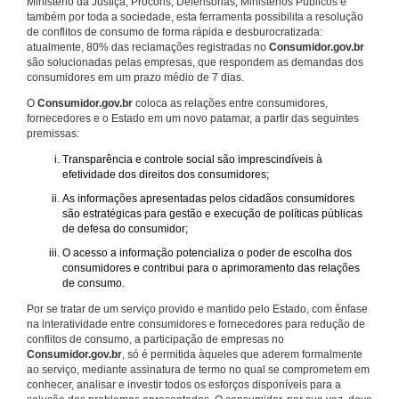
Ministério da Justiça, Procons, Defensorias, Ministérios Públicos e
também por toda a sociedade, esta ferramenta possibilita a resolução
de conflitos de consumo de forma rápida e desburocratizada:
atualmente, 80% das reclamações registradas no
Consumidor.gov.br
são solucionadas pelas empresas, que respondem as demandas dos
consumidores em um prazo médio de 7 dias.
O
Consumidor.gov.br
coloca as relações entre consumidores,
fornecedores e o Estado em um novo patamar, a partir das seguintes
premissas:
Transparência e controle social são imprescindíveis à
efetividade dos direitos dos consumidores;
As informações apresentadas pelos cidadãos consumidores
são estratégicas para gestão e execução de políticas públicas
de defesa do consumidor;
O acesso a informação potencializa o poder de escolha dos
consumidores e contribui para o aprimoramento das relações
de consumo.
Por se tratar de um serviço provido e mantido pelo Estado, com ênfase
na interatividade entre consumidores e fornecedores para redução de
conflitos de consumo, a participação de empresas no
Consumidor.gov.br
, só é permitida àqueles que aderem formalmente
ao serviço, mediante assinatura de termo no qual se comprometem em
conhecer, analisar e investir todos os esforços disponíveis para a