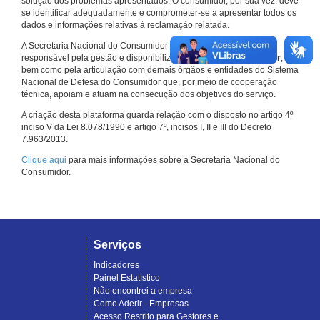
solução dos problemas apresentados. O consumidor, por sua vez, deve
se identificar adequadamente e comprometer-se a apresentar todos os
dados e informações relativas à reclamação relatada.
A Secretaria Nacional do Consumidor do Ministério da Justiça é a
responsável pela gestão e disponibilização do
Consumidor.gov.br
,
bem como pela articulação com demais órgãos e entidades do Sistema
Nacional de Defesa do Consumidor que, por meio de cooperação
técnica, apoiam e atuam na consecução dos objetivos do serviço.
A criação desta plataforma guarda relação com o disposto no artigo 4º
inciso V da Lei 8.078/1990 e artigo 7º, incisos I, II e III do Decreto
7.963/2013.
Clique aqui
para mais informações sobre a Secretaria Nacional do
Consumidor.
Serviços
Indicadores
Painel Estatístico
Não encontrei a empresa
Como Aderir - Empresas
Acesso Restrito para Gestores e