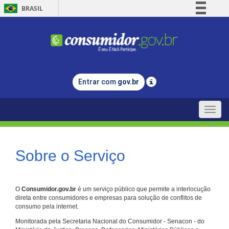
BRASIL
Simplifique!
Comunica BR
Participe
Acesso à informação
Entrar com
gov.br
Legislação
Canais
Toggle
naviga
Sobre o Serviço
O
Consumidor.gov.br
é um serviço público que permite a interlocução
direta entre consumidores e empresas para solução de conflitos de
consumo pela internet.
Monitorada pela Secretaria Nacional do Consumidor - Senacon - do