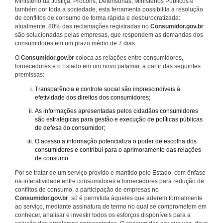
Ministério da Justiça, Procons, Defensorias, Ministérios Públicos e
também por toda a sociedade, esta ferramenta possibilita a resolução
de conflitos de consumo de forma rápida e desburocratizada:
atualmente, 80% das reclamações registradas no
Consumidor.gov.br
são solucionadas pelas empresas, que respondem as demandas dos
consumidores em um prazo médio de 7 dias.
O
Consumidor.gov.br
coloca as relações entre consumidores,
fornecedores e o Estado em um novo patamar, a partir das seguintes
premissas:
Transparência e controle social são imprescindíveis à
efetividade dos direitos dos consumidores;
As informações apresentadas pelos cidadãos consumidores
são estratégicas para gestão e execução de políticas públicas
de defesa do consumidor;
O acesso a informação potencializa o poder de escolha dos
consumidores e contribui para o aprimoramento das relações
de consumo.
Por se tratar de um serviço provido e mantido pelo Estado, com ênfase
na interatividade entre consumidores e fornecedores para redução de
conflitos de consumo, a participação de empresas no
Consumidor.gov.br
, só é permitida àqueles que aderem formalmente
ao serviço, mediante assinatura de termo no qual se comprometem em
conhecer, analisar e investir todos os esforços disponíveis para a