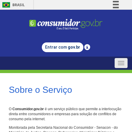
BRASIL
Simplifique!
Comunica BR
Participe
Acesso à informação
Entrar com
gov.br
Legislação
Canais
Toggle
naviga
Sobre o Serviço
O
Consumidor.gov.br
é um serviço público que permite a interlocução
direta entre consumidores e empresas para solução de conflitos de
consumo pela internet.
Monitorada pela Secretaria Nacional do Consumidor - Senacon - do