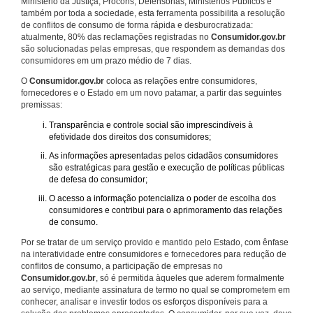
Ministério da Justiça, Procons, Defensorias, Ministérios Públicos e
também por toda a sociedade, esta ferramenta possibilita a resolução
de conflitos de consumo de forma rápida e desburocratizada:
atualmente, 80% das reclamações registradas no
Consumidor.gov.br
são solucionadas pelas empresas, que respondem as demandas dos
consumidores em um prazo médio de 7 dias.
O
Consumidor.gov.br
coloca as relações entre consumidores,
fornecedores e o Estado em um novo patamar, a partir das seguintes
premissas:
Transparência e controle social são imprescindíveis à
efetividade dos direitos dos consumidores;
As informações apresentadas pelos cidadãos consumidores
são estratégicas para gestão e execução de políticas públicas
de defesa do consumidor;
O acesso a informação potencializa o poder de escolha dos
consumidores e contribui para o aprimoramento das relações
de consumo.
Por se tratar de um serviço provido e mantido pelo Estado, com ênfase
na interatividade entre consumidores e fornecedores para redução de
conflitos de consumo, a participação de empresas no
Consumidor.gov.br
, só é permitida àqueles que aderem formalmente
ao serviço, mediante assinatura de termo no qual se comprometem em
conhecer, analisar e investir todos os esforços disponíveis para a