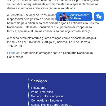
solução dos problemas apresentados. O consumidor, por sua vez, deve
se identificar adequadamente e comprometer-se a apresentar todos os
dados e informações relativas à reclamação relatada.
A Secretaria Nacional do Consumidor do Ministério da Justiça é a
responsável pela gestão e disponibilização do
Consumidor.gov.br
,
bem como pela articulação com demais órgãos e entidades do Sistema
Nacional de Defesa do Consumidor que, por meio de cooperação
técnica, apoiam e atuam na consecução dos objetivos do serviço.
A criação desta plataforma guarda relação com o disposto no artigo 4º
inciso V da Lei 8.078/1990 e artigo 7º, incisos I, II e III do Decreto
7.963/2013.
Clique aqui
para mais informações sobre a Secretaria Nacional do
Consumidor.
Serviços
Indicadores
Painel Estatístico
Não encontrei a empresa
Como Aderir - Empresas
Acesso Restrito para Gestores e