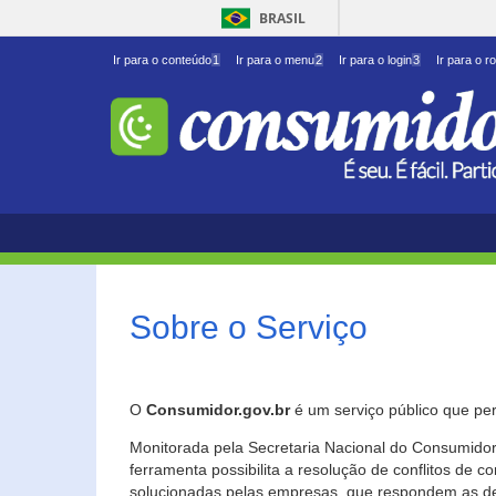
BRASIL
Ir para o conteúdo
1
Ir para o menu
2
Ir para o login
3
Ir para o r
Sobre o Serviço
O
Consumidor.gov.br
é um serviço público que per
Monitorada pela Secretaria Nacional do Consumidor 
ferramenta possibilita a resolução de conflitos de
solucionadas pelas empresas, que respondem as d