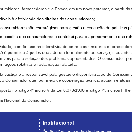
nsumidores, fornecedores e o Estado em um novo patamar, a partir das
díveis à efetividade dos direitos dos consumidores;
consumidores são estratégicas para gestão e execução de políticas p
de escolha dos consumidores e contribui para o aprimoramento das re
 Estado, com ênfase na interatividade entre consumidores e fornecedor
 só é permitida àqueles que aderem formalmente ao serviço, mediant
sponíveis para a solução dos problemas apresentados. O consumidor, po
rmações relativas à reclamação relatada.
a Justiça é a responsável pela gestão e disponibilização do
Consumid
do Consumidor que, por meio de cooperação técnica, apoiam e atuam 
sto no artigo 4º inciso V da Lei 8.078/1990 e artigo 7º, incisos I, II e
ia Nacional do Consumidor.
Institucional
Órgãos Gestores e de Monitoramento