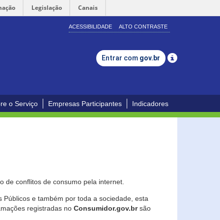
mação
Legislação
Canais
ACESSIBILIDADE
ALTO CONTRASTE
Entrar com
gov.br
re o Serviço
Empresas Participantes
Indicadores
 de conflitos de consumo pela internet.
os Públicos e também por toda a sociedade, esta
lamações registradas no
Consumidor.gov.br
são