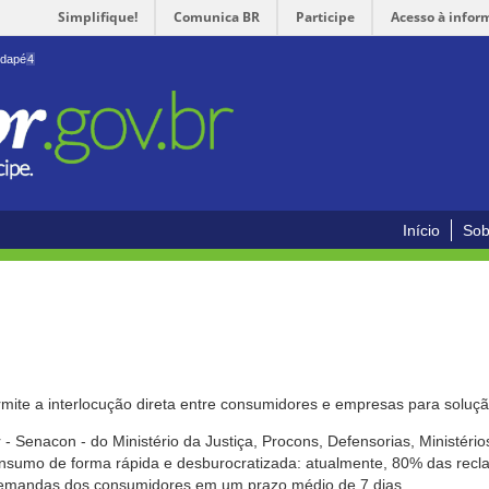
Simplifique!
Comunica BR
Participe
Acesso à infor
odapé
4
Início
Sob
mite a interlocução direta entre consumidores e empresas para solução
- Senacon - do Ministério da Justiça, Procons, Defensorias, Ministéri
 consumo de forma rápida e desburocratizada: atualmente, 80% das rec
emandas dos consumidores em um prazo médio de 7 dias.