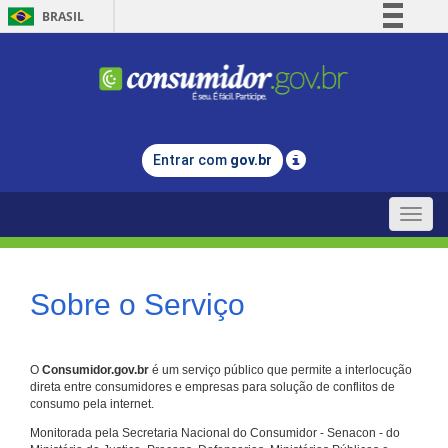
BRASIL
Simplifique!
Comunica BR
Participe
Acesso à informação
Entrar com
gov.br
Legislação
Canais
Toggle
naviga
Sobre o Serviço
O
Consumidor.gov.br
é um serviço público que permite a interlocução
direta entre consumidores e empresas para solução de conflitos de
consumo pela internet.
Monitorada pela Secretaria Nacional do Consumidor - Senacon - do