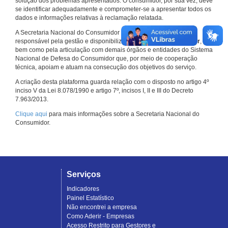
solução dos problemas apresentados. O consumidor, por sua vez, deve
se identificar adequadamente e comprometer-se a apresentar todos os
dados e informações relativas à reclamação relatada.
A Secretaria Nacional do Consumidor do Ministério da Justiça é a
responsável pela gestão e disponibilização do
Consumidor.gov.br
,
bem como pela articulação com demais órgãos e entidades do Sistema
Nacional de Defesa do Consumidor que, por meio de cooperação
técnica, apoiam e atuam na consecução dos objetivos do serviço.
A criação desta plataforma guarda relação com o disposto no artigo 4º
inciso V da Lei 8.078/1990 e artigo 7º, incisos I, II e III do Decreto
7.963/2013.
Clique aqui
para mais informações sobre a Secretaria Nacional do
Consumidor.
Serviços
Indicadores
Painel Estatístico
Não encontrei a empresa
Como Aderir - Empresas
Acesso Restrito para Gestores e