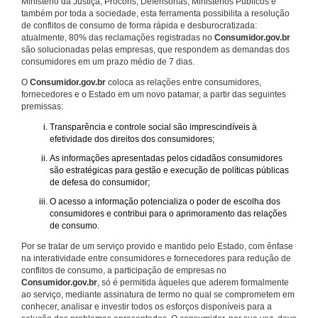
Ministério da Justiça, Procons, Defensorias, Ministérios Públicos e
também por toda a sociedade, esta ferramenta possibilita a resolução
de conflitos de consumo de forma rápida e desburocratizada:
atualmente, 80% das reclamações registradas no
Consumidor.gov.br
são solucionadas pelas empresas, que respondem as demandas dos
consumidores em um prazo médio de 7 dias.
O
Consumidor.gov.br
coloca as relações entre consumidores,
fornecedores e o Estado em um novo patamar, a partir das seguintes
premissas:
Transparência e controle social são imprescindíveis à
efetividade dos direitos dos consumidores;
As informações apresentadas pelos cidadãos consumidores
são estratégicas para gestão e execução de políticas públicas
de defesa do consumidor;
O acesso a informação potencializa o poder de escolha dos
consumidores e contribui para o aprimoramento das relações
de consumo.
Por se tratar de um serviço provido e mantido pelo Estado, com ênfase
na interatividade entre consumidores e fornecedores para redução de
conflitos de consumo, a participação de empresas no
Consumidor.gov.br
, só é permitida àqueles que aderem formalmente
ao serviço, mediante assinatura de termo no qual se comprometem em
conhecer, analisar e investir todos os esforços disponíveis para a