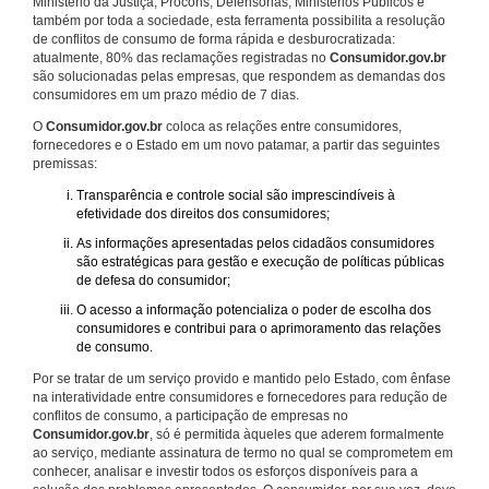
Ministério da Justiça, Procons, Defensorias, Ministérios Públicos e
também por toda a sociedade, esta ferramenta possibilita a resolução
de conflitos de consumo de forma rápida e desburocratizada:
atualmente, 80% das reclamações registradas no
Consumidor.gov.br
são solucionadas pelas empresas, que respondem as demandas dos
consumidores em um prazo médio de 7 dias.
O
Consumidor.gov.br
coloca as relações entre consumidores,
fornecedores e o Estado em um novo patamar, a partir das seguintes
premissas:
Transparência e controle social são imprescindíveis à
efetividade dos direitos dos consumidores;
As informações apresentadas pelos cidadãos consumidores
são estratégicas para gestão e execução de políticas públicas
de defesa do consumidor;
O acesso a informação potencializa o poder de escolha dos
consumidores e contribui para o aprimoramento das relações
de consumo.
Por se tratar de um serviço provido e mantido pelo Estado, com ênfase
na interatividade entre consumidores e fornecedores para redução de
conflitos de consumo, a participação de empresas no
Consumidor.gov.br
, só é permitida àqueles que aderem formalmente
ao serviço, mediante assinatura de termo no qual se comprometem em
conhecer, analisar e investir todos os esforços disponíveis para a