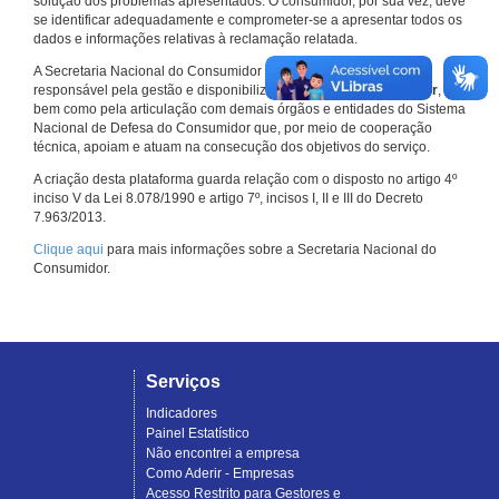
solução dos problemas apresentados. O consumidor, por sua vez, deve
se identificar adequadamente e comprometer-se a apresentar todos os
dados e informações relativas à reclamação relatada.
A Secretaria Nacional do Consumidor do Ministério da Justiça é a
responsável pela gestão e disponibilização do
Consumidor.gov.br
,
bem como pela articulação com demais órgãos e entidades do Sistema
Nacional de Defesa do Consumidor que, por meio de cooperação
técnica, apoiam e atuam na consecução dos objetivos do serviço.
A criação desta plataforma guarda relação com o disposto no artigo 4º
inciso V da Lei 8.078/1990 e artigo 7º, incisos I, II e III do Decreto
7.963/2013.
Clique aqui
para mais informações sobre a Secretaria Nacional do
Consumidor.
Serviços
Indicadores
Painel Estatístico
Não encontrei a empresa
Como Aderir - Empresas
Acesso Restrito para Gestores e