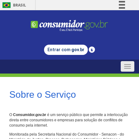
BRASIL
Simplifique!
Comunica BR
Participe
Acesso à informação
Entrar com
gov.br
Legislação
Canais
Toggle
naviga
Sobre o Serviço
O
Consumidor.gov.br
é um serviço público que permite a interlocução
direta entre consumidores e empresas para solução de conflitos de
consumo pela internet.
Monitorada pela Secretaria Nacional do Consumidor - Senacon - do