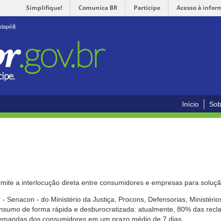
Simplifique!
Comunica BR
Participe
Acesso à infor
odapé
4
Início
Sob
mite a interlocução direta entre consumidores e empresas para solução
- Senacon - do Ministério da Justiça, Procons, Defensorias, Ministéri
 consumo de forma rápida e desburocratizada: atualmente, 80% das rec
emandas dos consumidores em um prazo médio de 7 dias.