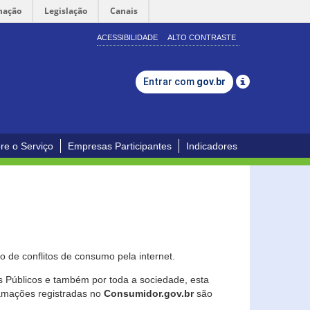
mação
Legislação
Canais
ACESSIBILIDADE
ALTO CONTRASTE
Entrar com
gov.br
re o Serviço
Empresas Participantes
Indicadores
 de conflitos de consumo pela internet.
os Públicos e também por toda a sociedade, esta
lamações registradas no
Consumidor.gov.br
são