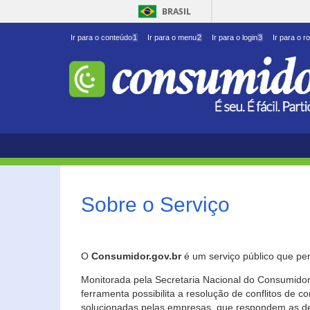
BRASIL
Ir para o conteúdo
1
Ir para o menu
2
Ir para o login
3
Ir para o r
Sobre o Serviço
O
Consumidor.gov.br
é um serviço público que per
Monitorada pela Secretaria Nacional do Consumidor 
ferramenta possibilita a resolução de conflitos de
solucionadas pelas empresas, que respondem as d