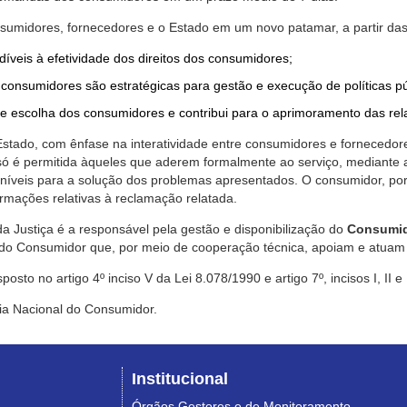
nsumidores, fornecedores e o Estado em um novo patamar, a partir das
díveis à efetividade dos direitos dos consumidores;
consumidores são estratégicas para gestão e execução de políticas p
de escolha dos consumidores e contribui para o aprimoramento das re
 Estado, com ênfase na interatividade entre consumidores e fornecedor
 só é permitida àqueles que aderem formalmente ao serviço, mediant
sponíveis para a solução dos problemas apresentados. O consumidor, po
rmações relativas à reclamação relatada.
a Justiça é a responsável pela gestão e disponibilização do
Consumid
do Consumidor que, por meio de cooperação técnica, apoiam e atuam 
sto no artigo 4º inciso V da Lei 8.078/1990 e artigo 7º, incisos I, II e
ia Nacional do Consumidor.
Institucional
Órgãos Gestores e de Monitoramento