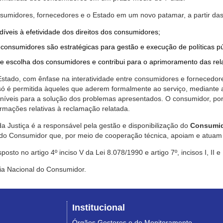
nsumidores, fornecedores e o Estado em um novo patamar, a partir das
díveis à efetividade dos direitos dos consumidores;
consumidores são estratégicas para gestão e execução de políticas p
de escolha dos consumidores e contribui para o aprimoramento das re
 Estado, com ênfase na interatividade entre consumidores e fornecedor
 só é permitida àqueles que aderem formalmente ao serviço, mediant
sponíveis para a solução dos problemas apresentados. O consumidor, po
rmações relativas à reclamação relatada.
a Justiça é a responsável pela gestão e disponibilização do
Consumid
do Consumidor que, por meio de cooperação técnica, apoiam e atuam 
sto no artigo 4º inciso V da Lei 8.078/1990 e artigo 7º, incisos I, II e
ia Nacional do Consumidor.
Institucional
Órgãos Gestores e de Monitoramento