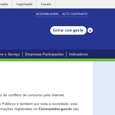
mação
Legislação
Canais
ACESSIBILIDADE
ALTO CONTRASTE
Entrar com
gov.br
re o Serviço
Empresas Participantes
Indicadores
 de conflitos de consumo pela internet.
os Públicos e também por toda a sociedade, esta
lamações registradas no
Consumidor.gov.br
são