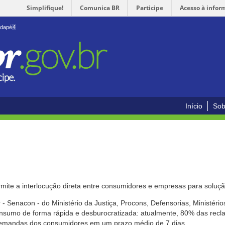
Simplifique!
Comunica BR
Participe
Acesso à infor
odapé
4
Início
Sob
mite a interlocução direta entre consumidores e empresas para solução
- Senacon - do Ministério da Justiça, Procons, Defensorias, Ministéri
 consumo de forma rápida e desburocratizada: atualmente, 80% das rec
emandas dos consumidores em um prazo médio de 7 dias.