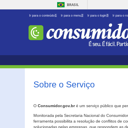
BRASIL
Ir para o conteúdo
1
Ir para o menu
2
Ir para o login
3
Ir para o r
Sobre o Serviço
O
Consumidor.gov.br
é um serviço público que per
Monitorada pela Secretaria Nacional do Consumidor 
ferramenta possibilita a resolução de conflitos de
solucionadas pelas empresas, que respondem as d