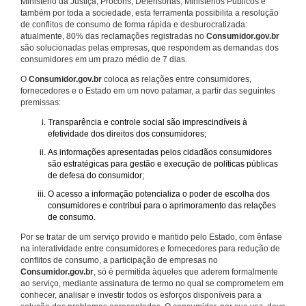
Ministério da Justiça, Procons, Defensorias, Ministérios Públicos e
também por toda a sociedade, esta ferramenta possibilita a resolução
de conflitos de consumo de forma rápida e desburocratizada:
atualmente, 80% das reclamações registradas no
Consumidor.gov.br
são solucionadas pelas empresas, que respondem as demandas dos
consumidores em um prazo médio de 7 dias.
O
Consumidor.gov.br
coloca as relações entre consumidores,
fornecedores e o Estado em um novo patamar, a partir das seguintes
premissas:
Transparência e controle social são imprescindíveis à
efetividade dos direitos dos consumidores;
As informações apresentadas pelos cidadãos consumidores
são estratégicas para gestão e execução de políticas públicas
de defesa do consumidor;
O acesso a informação potencializa o poder de escolha dos
consumidores e contribui para o aprimoramento das relações
de consumo.
Por se tratar de um serviço provido e mantido pelo Estado, com ênfase
na interatividade entre consumidores e fornecedores para redução de
conflitos de consumo, a participação de empresas no
Consumidor.gov.br
, só é permitida àqueles que aderem formalmente
ao serviço, mediante assinatura de termo no qual se comprometem em
conhecer, analisar e investir todos os esforços disponíveis para a