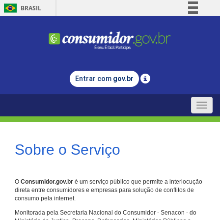
BRASIL
Simplifique!
Comunica BR
Participe
Acesso à informação
Entrar com
gov.br
Legislação
Canais
Toggle
naviga
Sobre o Serviço
O
Consumidor.gov.br
é um serviço público que permite a interlocução
direta entre consumidores e empresas para solução de conflitos de
consumo pela internet.
Monitorada pela Secretaria Nacional do Consumidor - Senacon - do