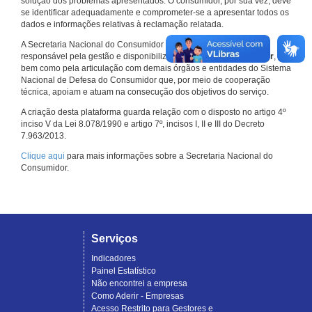
solução dos problemas apresentados. O consumidor, por sua vez, deve
se identificar adequadamente e comprometer-se a apresentar todos os
dados e informações relativas à reclamação relatada.
A Secretaria Nacional do Consumidor do Ministério da Justiça é a
responsável pela gestão e disponibilização do
Consumidor.gov.br
,
bem como pela articulação com demais órgãos e entidades do Sistema
Nacional de Defesa do Consumidor que, por meio de cooperação
técnica, apoiam e atuam na consecução dos objetivos do serviço.
A criação desta plataforma guarda relação com o disposto no artigo 4º
inciso V da Lei 8.078/1990 e artigo 7º, incisos I, II e III do Decreto
7.963/2013.
Clique aqui
para mais informações sobre a Secretaria Nacional do
Consumidor.
Serviços
Indicadores
Painel Estatístico
Não encontrei a empresa
Como Aderir - Empresas
Acesso Restrito para Gestores e