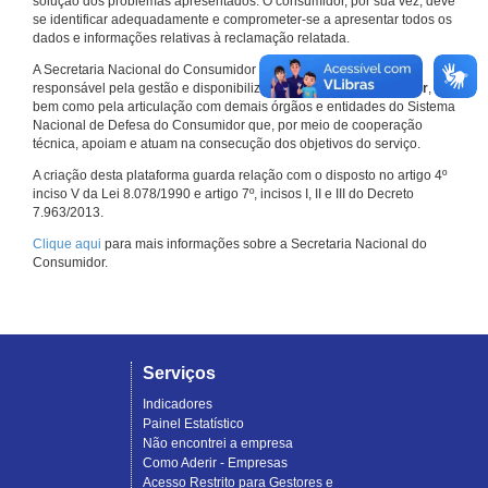
solução dos problemas apresentados. O consumidor, por sua vez, deve
se identificar adequadamente e comprometer-se a apresentar todos os
dados e informações relativas à reclamação relatada.
A Secretaria Nacional do Consumidor do Ministério da Justiça é a
responsável pela gestão e disponibilização do
Consumidor.gov.br
,
bem como pela articulação com demais órgãos e entidades do Sistema
Nacional de Defesa do Consumidor que, por meio de cooperação
técnica, apoiam e atuam na consecução dos objetivos do serviço.
A criação desta plataforma guarda relação com o disposto no artigo 4º
inciso V da Lei 8.078/1990 e artigo 7º, incisos I, II e III do Decreto
7.963/2013.
Clique aqui
para mais informações sobre a Secretaria Nacional do
Consumidor.
Serviços
Indicadores
Painel Estatístico
Não encontrei a empresa
Como Aderir - Empresas
Acesso Restrito para Gestores e