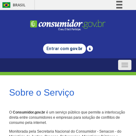
BRASIL
Simplifique!
Comunica BR
Participe
Acesso à informação
Entrar com
gov.br
Legislação
Canais
Toggle
naviga
Sobre o Serviço
O
Consumidor.gov.br
é um serviço público que permite a interlocução
direta entre consumidores e empresas para solução de conflitos de
consumo pela internet.
Monitorada pela Secretaria Nacional do Consumidor - Senacon - do