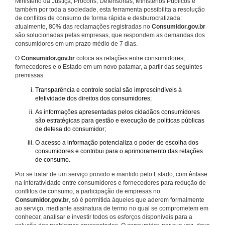
Ministério da Justiça, Procons, Defensorias, Ministérios Públicos e
também por toda a sociedade, esta ferramenta possibilita a resolução
de conflitos de consumo de forma rápida e desburocratizada:
atualmente, 80% das reclamações registradas no
Consumidor.gov.br
são solucionadas pelas empresas, que respondem as demandas dos
consumidores em um prazo médio de 7 dias.
O
Consumidor.gov.br
coloca as relações entre consumidores,
fornecedores e o Estado em um novo patamar, a partir das seguintes
premissas:
Transparência e controle social são imprescindíveis à
efetividade dos direitos dos consumidores;
As informações apresentadas pelos cidadãos consumidores
são estratégicas para gestão e execução de políticas públicas
de defesa do consumidor;
O acesso a informação potencializa o poder de escolha dos
consumidores e contribui para o aprimoramento das relações
de consumo.
Por se tratar de um serviço provido e mantido pelo Estado, com ênfase
na interatividade entre consumidores e fornecedores para redução de
conflitos de consumo, a participação de empresas no
Consumidor.gov.br
, só é permitida àqueles que aderem formalmente
ao serviço, mediante assinatura de termo no qual se comprometem em
conhecer, analisar e investir todos os esforços disponíveis para a