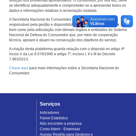
solução dos problemas apresentados. O consumidor, por sua vez, deve
se identificar adequadamente e comprometer-se a apresentar todos os
dados e informações relativas à reclamação relatada.
A Secretaria Nacional do Consumidor do Ministério da Justiça é a
responsável pela gestão e disponibilização do
Consumidor.gov.br
,
bem como pela articulação com demais órgãos e entidades do Sistema
Nacional de Defesa do Consumidor que, por meio de cooperação
técnica, apoiam e atuam na consecução dos objetivos do serviço.
A criação desta plataforma guarda relação com o disposto no artigo 4º
inciso V da Lei 8.078/1990 e artigo 7º, incisos I, II e III do Decreto
7.963/2013.
Clique aqui
para mais informações sobre a Secretaria Nacional do
Consumidor.
Serviços
Indicadores
Painel Estatístico
Não encontrei a empresa
Como Aderir - Empresas
Acesso Restrito para Gestores e