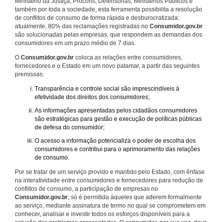
Ministério da Justiça, Procons, Defensorias, Ministérios Públicos e
também por toda a sociedade, esta ferramenta possibilita a resolução
de conflitos de consumo de forma rápida e desburocratizada:
atualmente, 80% das reclamações registradas no
Consumidor.gov.br
são solucionadas pelas empresas, que respondem as demandas dos
consumidores em um prazo médio de 7 dias.
O
Consumidor.gov.br
coloca as relações entre consumidores,
fornecedores e o Estado em um novo patamar, a partir das seguintes
premissas:
Transparência e controle social são imprescindíveis à
efetividade dos direitos dos consumidores;
As informações apresentadas pelos cidadãos consumidores
são estratégicas para gestão e execução de políticas públicas
de defesa do consumidor;
O acesso a informação potencializa o poder de escolha dos
consumidores e contribui para o aprimoramento das relações
de consumo.
Por se tratar de um serviço provido e mantido pelo Estado, com ênfase
na interatividade entre consumidores e fornecedores para redução de
conflitos de consumo, a participação de empresas no
Consumidor.gov.br
, só é permitida àqueles que aderem formalmente
ao serviço, mediante assinatura de termo no qual se comprometem em
conhecer, analisar e investir todos os esforços disponíveis para a