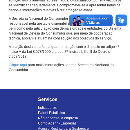
solução dos problemas apresentados. O consumidor, por sua vez, deve
se identificar adequadamente e comprometer-se a apresentar todos os
dados e informações relativas à reclamação relatada.
A Secretaria Nacional do Consumidor do Ministério da Justiça é a
responsável pela gestão e disponibilização do
Consumidor.gov.br
,
bem como pela articulação com demais órgãos e entidades do Sistema
Nacional de Defesa do Consumidor que, por meio de cooperação
técnica, apoiam e atuam na consecução dos objetivos do serviço.
A criação desta plataforma guarda relação com o disposto no artigo 4º
inciso V da Lei 8.078/1990 e artigo 7º, incisos I, II e III do Decreto
7.963/2013.
Clique aqui
para mais informações sobre a Secretaria Nacional do
Consumidor.
Serviços
Indicadores
Painel Estatístico
Não encontrei a empresa
Como Aderir - Empresas
Acesso Restrito para Gestores e