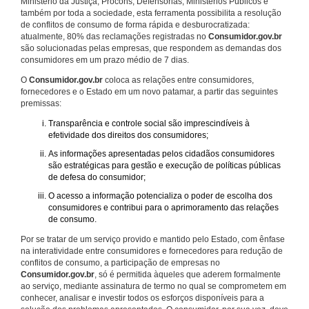
Ministério da Justiça, Procons, Defensorias, Ministérios Públicos e
também por toda a sociedade, esta ferramenta possibilita a resolução
de conflitos de consumo de forma rápida e desburocratizada:
atualmente, 80% das reclamações registradas no
Consumidor.gov.br
são solucionadas pelas empresas, que respondem as demandas dos
consumidores em um prazo médio de 7 dias.
O
Consumidor.gov.br
coloca as relações entre consumidores,
fornecedores e o Estado em um novo patamar, a partir das seguintes
premissas:
Transparência e controle social são imprescindíveis à
efetividade dos direitos dos consumidores;
As informações apresentadas pelos cidadãos consumidores
são estratégicas para gestão e execução de políticas públicas
de defesa do consumidor;
O acesso a informação potencializa o poder de escolha dos
consumidores e contribui para o aprimoramento das relações
de consumo.
Por se tratar de um serviço provido e mantido pelo Estado, com ênfase
na interatividade entre consumidores e fornecedores para redução de
conflitos de consumo, a participação de empresas no
Consumidor.gov.br
, só é permitida àqueles que aderem formalmente
ao serviço, mediante assinatura de termo no qual se comprometem em
conhecer, analisar e investir todos os esforços disponíveis para a