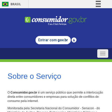
BRASIL
Simplifique!
Comunica BR
Participe
Acesso à informação
Entrar com
gov.br
Legislação
Canais
Toggle
naviga
Sobre o Serviço
O
Consumidor.gov.br
é um serviço público que permite a interlocução
direta entre consumidores e empresas para solução de conflitos de
consumo pela internet.
Monitorada pela Secretaria Nacional do Consumidor - Senacon - do