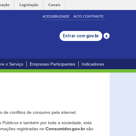
mação
Legislação
Canais
ACESSIBILIDADE
ALTO CONTRASTE
Entrar com
gov.br
re o Serviço
Empresas Participantes
Indicadores
 de conflitos de consumo pela internet.
os Públicos e também por toda a sociedade, esta
lamações registradas no
Consumidor.gov.br
são