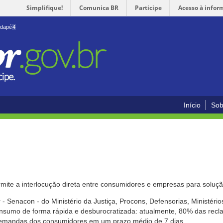
Simplifique!
Comunica BR
Participe
Acesso à infor
odapé
4
Início
Sob
mite a interlocução direta entre consumidores e empresas para solução
- Senacon - do Ministério da Justiça, Procons, Defensorias, Ministéri
 consumo de forma rápida e desburocratizada: atualmente, 80% das rec
emandas dos consumidores em um prazo médio de 7 dias.