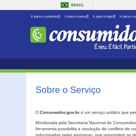
BRASIL
Ir para o conteúdo
1
Ir para o menu
2
Ir para o login
3
Ir para o r
Sobre o Serviço
O
Consumidor.gov.br
é um serviço público que per
Monitorada pela Secretaria Nacional do Consumidor 
ferramenta possibilita a resolução de conflitos de
solucionadas pelas empresas, que respondem as d