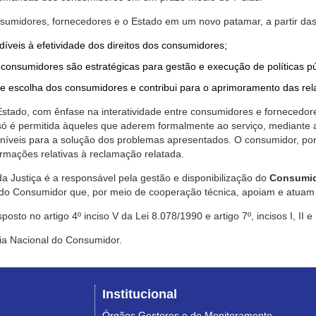
nsumidores, fornecedores e o Estado em um novo patamar, a partir das
díveis à efetividade dos direitos dos consumidores;
consumidores são estratégicas para gestão e execução de políticas p
de escolha dos consumidores e contribui para o aprimoramento das re
 Estado, com ênfase na interatividade entre consumidores e fornecedor
 só é permitida àqueles que aderem formalmente ao serviço, mediant
sponíveis para a solução dos problemas apresentados. O consumidor, po
rmações relativas à reclamação relatada.
a Justiça é a responsável pela gestão e disponibilização do
Consumid
do Consumidor que, por meio de cooperação técnica, apoiam e atuam 
sto no artigo 4º inciso V da Lei 8.078/1990 e artigo 7º, incisos I, II e
ia Nacional do Consumidor.
Institucional
Órgãos Gestores e de Monitoramento