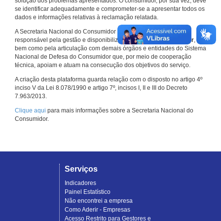
solução dos problemas apresentados. O consumidor, por sua vez, deve
se identificar adequadamente e comprometer-se a apresentar todos os
dados e informações relativas à reclamação relatada.
A Secretaria Nacional do Consumidor do Ministério da Justiça é a
responsável pela gestão e disponibilização do
Consumidor.gov.br
,
bem como pela articulação com demais órgãos e entidades do Sistema
Nacional de Defesa do Consumidor que, por meio de cooperação
técnica, apoiam e atuam na consecução dos objetivos do serviço.
A criação desta plataforma guarda relação com o disposto no artigo 4º
inciso V da Lei 8.078/1990 e artigo 7º, incisos I, II e III do Decreto
7.963/2013.
Clique aqui
para mais informações sobre a Secretaria Nacional do
Consumidor.
Serviços
Indicadores
Painel Estatístico
Não encontrei a empresa
Como Aderir - Empresas
Acesso Restrito para Gestores e