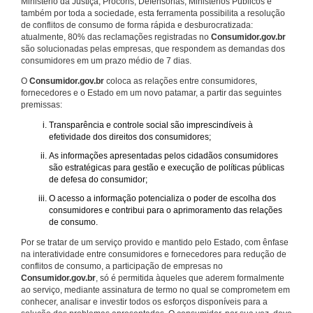
Ministério da Justiça, Procons, Defensorias, Ministérios Públicos e
também por toda a sociedade, esta ferramenta possibilita a resolução
de conflitos de consumo de forma rápida e desburocratizada:
atualmente, 80% das reclamações registradas no
Consumidor.gov.br
são solucionadas pelas empresas, que respondem as demandas dos
consumidores em um prazo médio de 7 dias.
O
Consumidor.gov.br
coloca as relações entre consumidores,
fornecedores e o Estado em um novo patamar, a partir das seguintes
premissas:
Transparência e controle social são imprescindíveis à
efetividade dos direitos dos consumidores;
As informações apresentadas pelos cidadãos consumidores
são estratégicas para gestão e execução de políticas públicas
de defesa do consumidor;
O acesso a informação potencializa o poder de escolha dos
consumidores e contribui para o aprimoramento das relações
de consumo.
Por se tratar de um serviço provido e mantido pelo Estado, com ênfase
na interatividade entre consumidores e fornecedores para redução de
conflitos de consumo, a participação de empresas no
Consumidor.gov.br
, só é permitida àqueles que aderem formalmente
ao serviço, mediante assinatura de termo no qual se comprometem em
conhecer, analisar e investir todos os esforços disponíveis para a