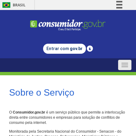
BRASIL
Simplifique!
Comunica BR
Participe
Acesso à informação
Entrar com
gov.br
Legislação
Canais
Toggle
naviga
Sobre o Serviço
O
Consumidor.gov.br
é um serviço público que permite a interlocução
direta entre consumidores e empresas para solução de conflitos de
consumo pela internet.
Monitorada pela Secretaria Nacional do Consumidor - Senacon - do