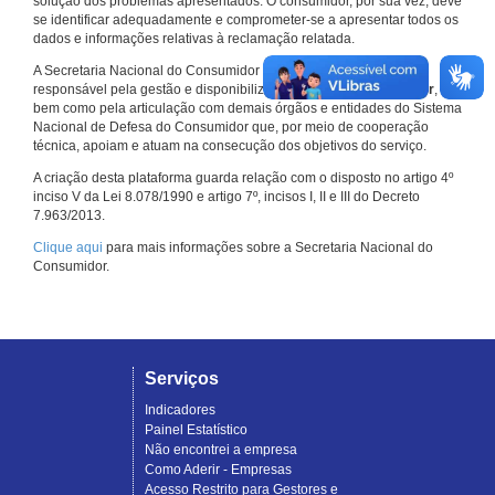
solução dos problemas apresentados. O consumidor, por sua vez, deve
se identificar adequadamente e comprometer-se a apresentar todos os
dados e informações relativas à reclamação relatada.
A Secretaria Nacional do Consumidor do Ministério da Justiça é a
responsável pela gestão e disponibilização do
Consumidor.gov.br
,
bem como pela articulação com demais órgãos e entidades do Sistema
Nacional de Defesa do Consumidor que, por meio de cooperação
técnica, apoiam e atuam na consecução dos objetivos do serviço.
A criação desta plataforma guarda relação com o disposto no artigo 4º
inciso V da Lei 8.078/1990 e artigo 7º, incisos I, II e III do Decreto
7.963/2013.
Clique aqui
para mais informações sobre a Secretaria Nacional do
Consumidor.
Serviços
Indicadores
Painel Estatístico
Não encontrei a empresa
Como Aderir - Empresas
Acesso Restrito para Gestores e