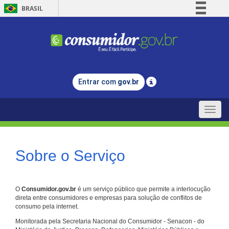
BRASIL
Simplifique!
Comunica BR
Participe
Acesso à informação
Entrar com
gov.br
Legislação
Canais
Toggle
naviga
Sobre o Serviço
O
Consumidor.gov.br
é um serviço público que permite a interlocução
direta entre consumidores e empresas para solução de conflitos de
consumo pela internet.
Monitorada pela Secretaria Nacional do Consumidor - Senacon - do