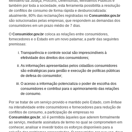
Ministério da Justiça, Procons, Defensorias, Ministérios Públicos e
também por toda a sociedade, esta ferramenta possibilita a resolução
de conflitos de consumo de forma rápida e desburocratizada:
atualmente, 80% das reclamações registradas no
Consumidor.gov.br
são solucionadas pelas empresas, que respondem as demandas dos
consumidores em um prazo médio de 7 dias.
O
Consumidor.gov.br
coloca as relações entre consumidores,
fornecedores e o Estado em um novo patamar, a partir das seguintes
premissas:
Transparência e controle social são imprescindíveis à
efetividade dos direitos dos consumidores;
As informações apresentadas pelos cidadãos consumidores
são estratégicas para gestão e execução de políticas públicas
de defesa do consumidor;
O acesso a informação potencializa o poder de escolha dos
consumidores e contribui para o aprimoramento das relações
de consumo.
Por se tratar de um serviço provido e mantido pelo Estado, com ênfase
na interatividade entre consumidores e fornecedores para redução de
conflitos de consumo, a participação de empresas no
Consumidor.gov.br
, só é permitida àqueles que aderem formalmente
ao serviço, mediante assinatura de termo no qual se comprometem em
conhecer, analisar e investir todos os esforços disponíveis para a