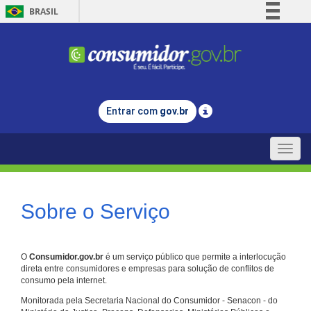
BRASIL
Simplifique!
Comunica BR
Participe
Acesso à informação
Entrar com
gov.br
Legislação
Canais
Toggle
naviga
Sobre o Serviço
O
Consumidor.gov.br
é um serviço público que permite a interlocução
direta entre consumidores e empresas para solução de conflitos de
consumo pela internet.
Monitorada pela Secretaria Nacional do Consumidor - Senacon - do