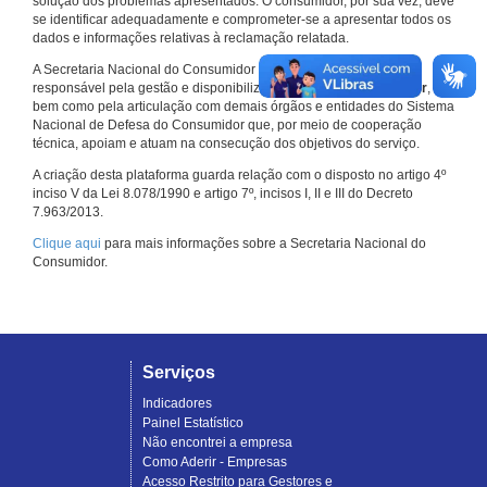
solução dos problemas apresentados. O consumidor, por sua vez, deve
se identificar adequadamente e comprometer-se a apresentar todos os
dados e informações relativas à reclamação relatada.
A Secretaria Nacional do Consumidor do Ministério da Justiça é a
responsável pela gestão e disponibilização do
Consumidor.gov.br
,
bem como pela articulação com demais órgãos e entidades do Sistema
Nacional de Defesa do Consumidor que, por meio de cooperação
técnica, apoiam e atuam na consecução dos objetivos do serviço.
A criação desta plataforma guarda relação com o disposto no artigo 4º
inciso V da Lei 8.078/1990 e artigo 7º, incisos I, II e III do Decreto
7.963/2013.
Clique aqui
para mais informações sobre a Secretaria Nacional do
Consumidor.
Serviços
Indicadores
Painel Estatístico
Não encontrei a empresa
Como Aderir - Empresas
Acesso Restrito para Gestores e