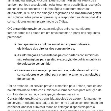
Ministério da Justiça, Procons, Defensorias, Ministérios Públicos e
também por toda a sociedade, esta ferramenta possibilita a resolução
de conflitos de consumo de forma rápida e desburocratizada:
atualmente, 80% das reclamações registradas no
Consumidor.gov.br
são solucionadas pelas empresas, que respondem as demandas dos
consumidores em um prazo médio de 7 dias.
O
Consumidor.gov.br
coloca as relações entre consumidores,
fornecedores e o Estado em um novo patamar, a partir das seguintes
premissas:
Transparência e controle social são imprescindíveis à
efetividade dos direitos dos consumidores;
As informações apresentadas pelos cidadãos consumidores
são estratégicas para gestão e execução de políticas públicas
de defesa do consumidor;
O acesso a informação potencializa o poder de escolha dos
consumidores e contribui para o aprimoramento das relações
de consumo.
Por se tratar de um serviço provido e mantido pelo Estado, com ênfase
na interatividade entre consumidores e fornecedores para redução de
conflitos de consumo, a participação de empresas no
Consumidor.gov.br
, só é permitida àqueles que aderem formalmente
ao serviço, mediante assinatura de termo no qual se comprometem em
conhecer, analisar e investir todos os esforços disponíveis para a