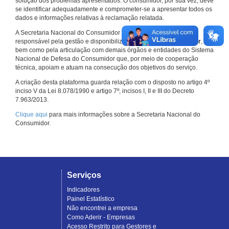
solução dos problemas apresentados. O consumidor, por sua vez, deve
se identificar adequadamente e comprometer-se a apresentar todos os
dados e informações relativas à reclamação relatada.
A Secretaria Nacional do Consumidor do Ministério da Justiça é a
responsável pela gestão e disponibilização do
Consumidor.gov.br
,
bem como pela articulação com demais órgãos e entidades do Sistema
Nacional de Defesa do Consumidor que, por meio de cooperação
técnica, apoiam e atuam na consecução dos objetivos do serviço.
A criação desta plataforma guarda relação com o disposto no artigo 4º
inciso V da Lei 8.078/1990 e artigo 7º, incisos I, II e III do Decreto
7.963/2013.
Clique aqui
para mais informações sobre a Secretaria Nacional do
Consumidor.
Serviços
Indicadores
Painel Estatístico
Não encontrei a empresa
Como Aderir - Empresas
Acesso Restrito para Gestores e