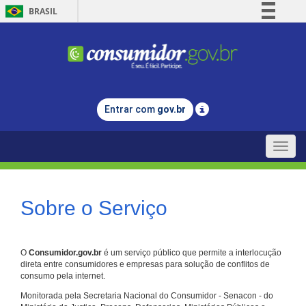
BRASIL
Simplifique!
Comunica BR
Participe
Acesso à informação
Entrar com
gov.br
Legislação
Canais
Toggle
naviga
Sobre o Serviço
O
Consumidor.gov.br
é um serviço público que permite a interlocução
direta entre consumidores e empresas para solução de conflitos de
consumo pela internet.
Monitorada pela Secretaria Nacional do Consumidor - Senacon - do