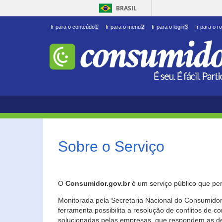
BRASIL
Ir para o conteúdo
1
Ir para o menu
2
Ir para o login
3
Ir para o r
Sobre o Serviço
O
Consumidor.gov.br
é um serviço público que per
Monitorada pela Secretaria Nacional do Consumidor 
ferramenta possibilita a resolução de conflitos de
solucionadas pelas empresas, que respondem as d