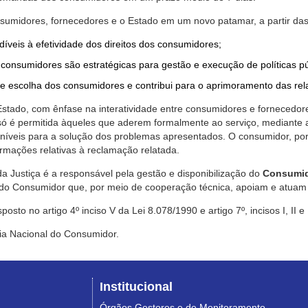
nsumidores, fornecedores e o Estado em um novo patamar, a partir das
díveis à efetividade dos direitos dos consumidores;
consumidores são estratégicas para gestão e execução de políticas p
de escolha dos consumidores e contribui para o aprimoramento das re
 Estado, com ênfase na interatividade entre consumidores e fornecedor
 só é permitida àqueles que aderem formalmente ao serviço, mediant
sponíveis para a solução dos problemas apresentados. O consumidor, po
rmações relativas à reclamação relatada.
a Justiça é a responsável pela gestão e disponibilização do
Consumid
do Consumidor que, por meio de cooperação técnica, apoiam e atuam 
sto no artigo 4º inciso V da Lei 8.078/1990 e artigo 7º, incisos I, II e
ia Nacional do Consumidor.
Institucional
Órgãos Gestores e de Monitoramento