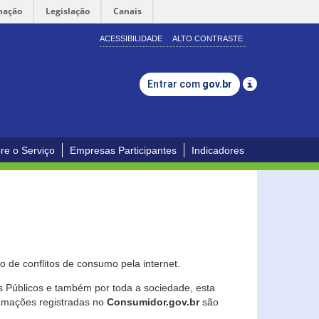
mação
Legislação
Canais
ACESSIBILIDADE
ALTO CONTRASTE
Entrar com
gov.br
re o Serviço
Empresas Participantes
Indicadores
 de conflitos de consumo pela internet.
os Públicos e também por toda a sociedade, esta
lamações registradas no
Consumidor.gov.br
são