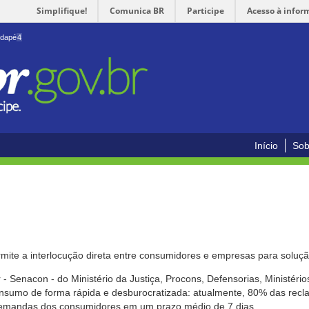
Simplifique!
Comunica BR
Participe
Acesso à infor
odapé
4
Início
Sob
mite a interlocução direta entre consumidores e empresas para solução
- Senacon - do Ministério da Justiça, Procons, Defensorias, Ministéri
 consumo de forma rápida e desburocratizada: atualmente, 80% das rec
emandas dos consumidores em um prazo médio de 7 dias.