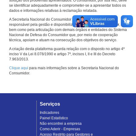
solução dos problemas apresentados. O consumidor, por sua vez, deve
se identificar adequadamente e comprometer-se a apresentar todos os
dados e informações relativas à reclamação relatada.
A Secretaria Nacional do Consumidor do Ministério da Justiça é a
responsável pela gestão e disponibilização do
Consumidor.gov.br
,
bem como pela articulação com demais órgãos e entidades do Sistema
Nacional de Defesa do Consumidor que, por meio de cooperação
técnica, apoiam e atuam na consecução dos objetivos do serviço.
A criação desta plataforma guarda relação com o disposto no artigo 4º
inciso V da Lei 8.078/1990 e artigo 7º, incisos I, II e III do Decreto
7.963/2013.
Clique aqui
para mais informações sobre a Secretaria Nacional do
Consumidor.
Serviços
Indicadores
Painel Estatístico
Não encontrei a empresa
Como Aderir - Empresas
Acesso Restrito para Gestores e