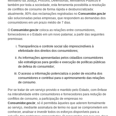
Ministério da Justiça, Procons, Defensorias, Ministérios Públicos e
também por toda a sociedade, esta ferramenta possibilita a resolução
de conflitos de consumo de forma rápida e desburocratizada:
atualmente, 80% das reclamações registradas no
Consumidor.gov.br
são solucionadas pelas empresas, que respondem as demandas dos
consumidores em um prazo médio de 7 dias.
O
Consumidor.gov.br
coloca as relações entre consumidores,
fornecedores e o Estado em um novo patamar, a partir das seguintes
premissas:
Transparência e controle social são imprescindíveis à
efetividade dos direitos dos consumidores;
As informações apresentadas pelos cidadãos consumidores
são estratégicas para gestão e execução de políticas públicas
de defesa do consumidor;
O acesso a informação potencializa o poder de escolha dos
consumidores e contribui para o aprimoramento das relações
de consumo.
Por se tratar de um serviço provido e mantido pelo Estado, com ênfase
na interatividade entre consumidores e fornecedores para redução de
conflitos de consumo, a participação de empresas no
Consumidor.gov.br
, só é permitida àqueles que aderem formalmente
ao serviço, mediante assinatura de termo no qual se comprometem em
conhecer, analisar e investir todos os esforços disponíveis para a