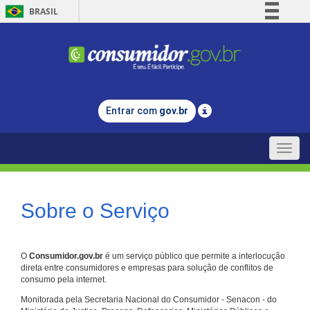
BRASIL
Simplifique!
Comunica BR
Participe
Acesso à informação
Entrar com
gov.br
Legislação
Canais
Toggle
naviga
Sobre o Serviço
O
Consumidor.gov.br
é um serviço público que permite a interlocução
direta entre consumidores e empresas para solução de conflitos de
consumo pela internet.
Monitorada pela Secretaria Nacional do Consumidor - Senacon - do