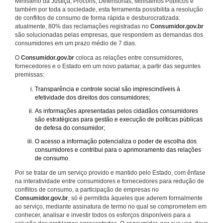
Ministério da Justiça, Procons, Defensorias, Ministérios Públicos e
também por toda a sociedade, esta ferramenta possibilita a resolução
de conflitos de consumo de forma rápida e desburocratizada:
atualmente, 80% das reclamações registradas no
Consumidor.gov.br
são solucionadas pelas empresas, que respondem as demandas dos
consumidores em um prazo médio de 7 dias.
O
Consumidor.gov.br
coloca as relações entre consumidores,
fornecedores e o Estado em um novo patamar, a partir das seguintes
premissas:
Transparência e controle social são imprescindíveis à
efetividade dos direitos dos consumidores;
As informações apresentadas pelos cidadãos consumidores
são estratégicas para gestão e execução de políticas públicas
de defesa do consumidor;
O acesso a informação potencializa o poder de escolha dos
consumidores e contribui para o aprimoramento das relações
de consumo.
Por se tratar de um serviço provido e mantido pelo Estado, com ênfase
na interatividade entre consumidores e fornecedores para redução de
conflitos de consumo, a participação de empresas no
Consumidor.gov.br
, só é permitida àqueles que aderem formalmente
ao serviço, mediante assinatura de termo no qual se comprometem em
conhecer, analisar e investir todos os esforços disponíveis para a