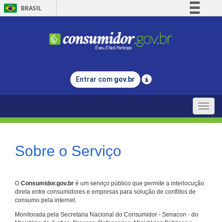
BRASIL
Simplifique!
Comunica BR
Participe
Acesso à informação
Entrar com
gov.br
Legislação
Canais
Toggle
naviga
Sobre o Serviço
O
Consumidor.gov.br
é um serviço público que permite a interlocução
direta entre consumidores e empresas para solução de conflitos de
consumo pela internet.
Monitorada pela Secretaria Nacional do Consumidor - Senacon - do