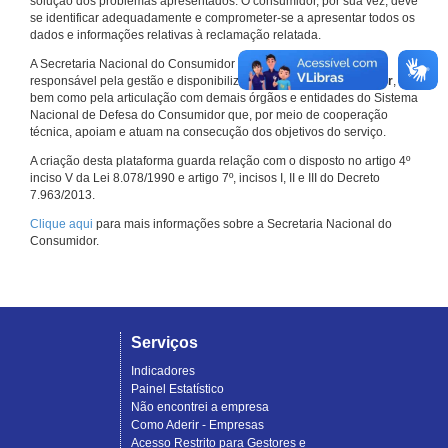
solução dos problemas apresentados. O consumidor, por sua vez, deve
se identificar adequadamente e comprometer-se a apresentar todos os
dados e informações relativas à reclamação relatada.
A Secretaria Nacional do Consumidor do Ministério da Justiça é a
responsável pela gestão e disponibilização do
Consumidor.gov.br
,
bem como pela articulação com demais órgãos e entidades do Sistema
Nacional de Defesa do Consumidor que, por meio de cooperação
técnica, apoiam e atuam na consecução dos objetivos do serviço.
A criação desta plataforma guarda relação com o disposto no artigo 4º
inciso V da Lei 8.078/1990 e artigo 7º, incisos I, II e III do Decreto
7.963/2013.
Clique aqui
para mais informações sobre a Secretaria Nacional do
Consumidor.
Serviços
Indicadores
Painel Estatístico
Não encontrei a empresa
Como Aderir - Empresas
Acesso Restrito para Gestores e