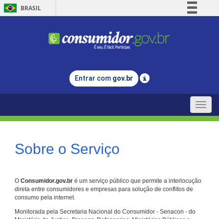
BRASIL
Simplifique!
Comunica BR
Participe
Acesso à informação
Entrar com
gov.br
Legislação
Canais
Toggle
naviga
Sobre o Serviço
O
Consumidor.gov.br
é um serviço público que permite a interlocução
direta entre consumidores e empresas para solução de conflitos de
consumo pela internet.
Monitorada pela Secretaria Nacional do Consumidor - Senacon - do