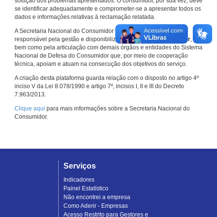
solução dos problemas apresentados. O consumidor, por sua vez, deve
se identificar adequadamente e comprometer-se a apresentar todos os
dados e informações relativas à reclamação relatada.
A Secretaria Nacional do Consumidor do Ministério da Justiça é a
responsável pela gestão e disponibilização do
Consumidor.gov.br
,
bem como pela articulação com demais órgãos e entidades do Sistema
Nacional de Defesa do Consumidor que, por meio de cooperação
técnica, apoiam e atuam na consecução dos objetivos do serviço.
A criação desta plataforma guarda relação com o disposto no artigo 4º
inciso V da Lei 8.078/1990 e artigo 7º, incisos I, II e III do Decreto
7.963/2013.
Clique aqui
para mais informações sobre a Secretaria Nacional do
Consumidor.
Serviços
Indicadores
Painel Estatístico
Não encontrei a empresa
Como Aderir - Empresas
Acesso Restrito para Gestores e