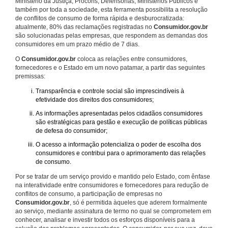
Ministério da Justiça, Procons, Defensorias, Ministérios Públicos e
também por toda a sociedade, esta ferramenta possibilita a resolução
de conflitos de consumo de forma rápida e desburocratizada:
atualmente, 80% das reclamações registradas no
Consumidor.gov.br
são solucionadas pelas empresas, que respondem as demandas dos
consumidores em um prazo médio de 7 dias.
O
Consumidor.gov.br
coloca as relações entre consumidores,
fornecedores e o Estado em um novo patamar, a partir das seguintes
premissas:
Transparência e controle social são imprescindíveis à
efetividade dos direitos dos consumidores;
As informações apresentadas pelos cidadãos consumidores
são estratégicas para gestão e execução de políticas públicas
de defesa do consumidor;
O acesso a informação potencializa o poder de escolha dos
consumidores e contribui para o aprimoramento das relações
de consumo.
Por se tratar de um serviço provido e mantido pelo Estado, com ênfase
na interatividade entre consumidores e fornecedores para redução de
conflitos de consumo, a participação de empresas no
Consumidor.gov.br
, só é permitida àqueles que aderem formalmente
ao serviço, mediante assinatura de termo no qual se comprometem em
conhecer, analisar e investir todos os esforços disponíveis para a