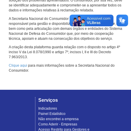
solução dos problemas apresentados. O consumidor, por sua vez, deve
se identificar adequadamente e comprometer-se a apresentar todos os
dados e informações relativas à reclamação relatada.
A Secretaria Nacional do Consumidor do Ministério da Justiça é a
responsável pela gestão e disponibilização do
Consumidor.gov.br
,
bem como pela articulação com demais órgãos e entidades do Sistema
Nacional de Defesa do Consumidor que, por meio de cooperação
técnica, apoiam e atuam na consecução dos objetivos do serviço.
A criação desta plataforma guarda relação com o disposto no artigo 4º
inciso V da Lei 8.078/1990 e artigo 7º, incisos I, II e III do Decreto
7.963/2013.
Clique aqui
para mais informações sobre a Secretaria Nacional do
Consumidor.
Serviços
Indicadores
Painel Estatístico
Não encontrei a empresa
Como Aderir - Empresas
Acesso Restrito para Gestores e