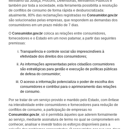
Ministério da Justiça, Procons, Defensorias, Ministérios Públicos e
também por toda a sociedade, esta ferramenta possibilita a resolução
de conflitos de consumo de forma rápida e desburocratizada:
atualmente, 80% das reclamações registradas no
Consumidor.gov.br
são solucionadas pelas empresas, que respondem as demandas dos
consumidores em um prazo médio de 7 dias.
O
Consumidor.gov.br
coloca as relações entre consumidores,
fornecedores e o Estado em um novo patamar, a partir das seguintes
premissas:
Transparência e controle social são imprescindíveis à
efetividade dos direitos dos consumidores;
As informações apresentadas pelos cidadãos consumidores
são estratégicas para gestão e execução de políticas públicas
de defesa do consumidor;
O acesso a informação potencializa o poder de escolha dos
consumidores e contribui para o aprimoramento das relações
de consumo.
Por se tratar de um serviço provido e mantido pelo Estado, com ênfase
na interatividade entre consumidores e fornecedores para redução de
conflitos de consumo, a participação de empresas no
Consumidor.gov.br
, só é permitida àqueles que aderem formalmente
ao serviço, mediante assinatura de termo no qual se comprometem em
conhecer, analisar e investir todos os esforços disponíveis para a