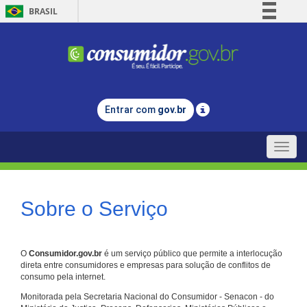
BRASIL
Simplifique!
Comunica BR
Participe
Acesso à informação
Entrar com
gov.br
Legislação
Canais
Toggle
naviga
Sobre o Serviço
O
Consumidor.gov.br
é um serviço público que permite a interlocução
direta entre consumidores e empresas para solução de conflitos de
consumo pela internet.
Monitorada pela Secretaria Nacional do Consumidor - Senacon - do