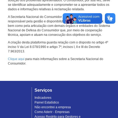
solução dos problemas apresentados. O consumidor, por sua vez, deve
se identificar adequadamente e comprometer-se a apresentar todos os
dados e informações relativas à reclamação relatada.
A Secretaria Nacional do Consumidor do Ministério da Justiça é a
responsável pela gestão e disponibilização do
Consumidor.gov.br
,
bem como pela articulação com demais órgãos e entidades do Sistema
Nacional de Defesa do Consumidor que, por meio de cooperação
técnica, apoiam e atuam na consecução dos objetivos do serviço.
A criação desta plataforma guarda relação com o disposto no artigo 4º
inciso V da Lei 8.078/1990 e artigo 7º, incisos I, II e III do Decreto
7.963/2013.
Clique aqui
para mais informações sobre a Secretaria Nacional do
Consumidor.
Serviços
Indicadores
Painel Estatístico
Não encontrei a empresa
Como Aderir - Empresas
Acesso Restrito para Gestores e