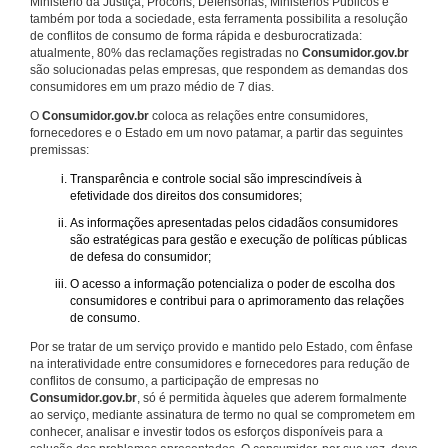
Ministério da Justiça, Procons, Defensorias, Ministérios Públicos e
também por toda a sociedade, esta ferramenta possibilita a resolução
de conflitos de consumo de forma rápida e desburocratizada:
atualmente, 80% das reclamações registradas no
Consumidor.gov.br
são solucionadas pelas empresas, que respondem as demandas dos
consumidores em um prazo médio de 7 dias.
O
Consumidor.gov.br
coloca as relações entre consumidores,
fornecedores e o Estado em um novo patamar, a partir das seguintes
premissas:
Transparência e controle social são imprescindíveis à
efetividade dos direitos dos consumidores;
As informações apresentadas pelos cidadãos consumidores
são estratégicas para gestão e execução de políticas públicas
de defesa do consumidor;
O acesso a informação potencializa o poder de escolha dos
consumidores e contribui para o aprimoramento das relações
de consumo.
Por se tratar de um serviço provido e mantido pelo Estado, com ênfase
na interatividade entre consumidores e fornecedores para redução de
conflitos de consumo, a participação de empresas no
Consumidor.gov.br
, só é permitida àqueles que aderem formalmente
ao serviço, mediante assinatura de termo no qual se comprometem em
conhecer, analisar e investir todos os esforços disponíveis para a