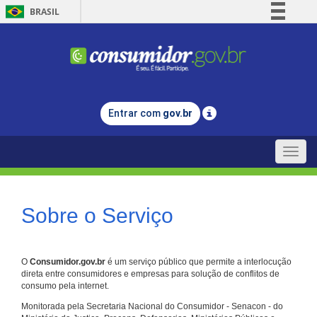
BRASIL
Simplifique!
Comunica BR
Participe
Acesso à informação
Entrar com
gov.br
Legislação
Canais
Toggle
naviga
Sobre o Serviço
O
Consumidor.gov.br
é um serviço público que permite a interlocução
direta entre consumidores e empresas para solução de conflitos de
consumo pela internet.
Monitorada pela Secretaria Nacional do Consumidor - Senacon - do