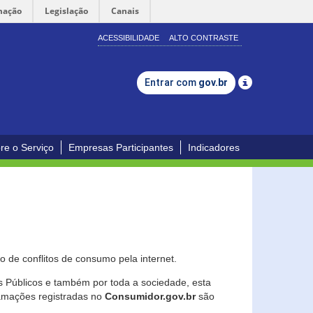
mação
Legislação
Canais
ACESSIBILIDADE
ALTO CONTRASTE
Entrar com
gov.br
re o Serviço
Empresas Participantes
Indicadores
 de conflitos de consumo pela internet.
os Públicos e também por toda a sociedade, esta
lamações registradas no
Consumidor.gov.br
são