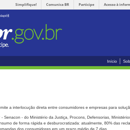
Simplifique!
Comunica BR
Participe
Acesso à infor
odapé
4
Início
Sob
mite a interlocução direta entre consumidores e empresas para solução
- Senacon - do Ministério da Justiça, Procons, Defensorias, Ministéri
 consumo de forma rápida e desburocratizada: atualmente, 80% das rec
emandas dos consumidores em um prazo médio de 7 dias.