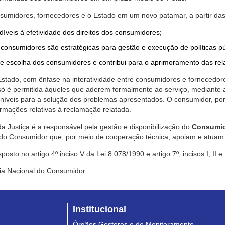
nsumidores, fornecedores e o Estado em um novo patamar, a partir das
díveis à efetividade dos direitos dos consumidores;
consumidores são estratégicas para gestão e execução de políticas p
de escolha dos consumidores e contribui para o aprimoramento das re
 Estado, com ênfase na interatividade entre consumidores e fornecedor
 só é permitida àqueles que aderem formalmente ao serviço, mediant
sponíveis para a solução dos problemas apresentados. O consumidor, po
rmações relativas à reclamação relatada.
a Justiça é a responsável pela gestão e disponibilização do
Consumid
do Consumidor que, por meio de cooperação técnica, apoiam e atuam 
sto no artigo 4º inciso V da Lei 8.078/1990 e artigo 7º, incisos I, II e
ia Nacional do Consumidor.
Institucional
Órgãos Gestores e de Monitoramento