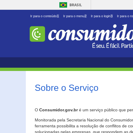
BRASIL
Ir para o conteúdo
1
Ir para o menu
2
Ir para o login
3
Ir para o r
Sobre o Serviço
O
Consumidor.gov.br
é um serviço público que per
Monitorada pela Secretaria Nacional do Consumidor 
ferramenta possibilita a resolução de conflitos de
solucionadas pelas empresas, que respondem as d