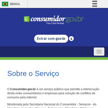
BRASIL
Simplifique!
Comunica BR
Participe
Acesso à informação
Entrar com
gov.br
Legislação
Canais
Toggle
naviga
Sobre o Serviço
O
Consumidor.gov.br
é um serviço público que permite a interlocução
direta entre consumidores e empresas para solução de conflitos de
consumo pela internet.
Monitorada pela Secretaria Nacional do Consumidor - Senacon - do