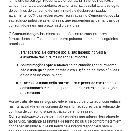
Ministério da Justiça, Procons, Defensorias, Ministérios Públicos e
também por toda a sociedade, esta ferramenta possibilita a resolução
de conflitos de consumo de forma rápida e desburocratizada:
atualmente, 80% das reclamações registradas no
Consumidor.gov.br
são solucionadas pelas empresas, que respondem as demandas dos
consumidores em um prazo médio de 7 dias.
O
Consumidor.gov.br
coloca as relações entre consumidores,
fornecedores e o Estado em um novo patamar, a partir das seguintes
premissas:
Transparência e controle social são imprescindíveis à
efetividade dos direitos dos consumidores;
As informações apresentadas pelos cidadãos consumidores
são estratégicas para gestão e execução de políticas públicas
de defesa do consumidor;
O acesso a informação potencializa o poder de escolha dos
consumidores e contribui para o aprimoramento das relações
de consumo.
Por se tratar de um serviço provido e mantido pelo Estado, com ênfase
na interatividade entre consumidores e fornecedores para redução de
conflitos de consumo, a participação de empresas no
Consumidor.gov.br
, só é permitida àqueles que aderem formalmente
ao serviço, mediante assinatura de termo no qual se comprometem em
conhecer, analisar e investir todos os esforços disponíveis para a