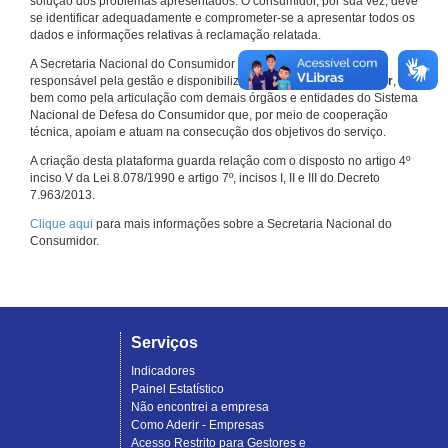
solução dos problemas apresentados. O consumidor, por sua vez, deve
se identificar adequadamente e comprometer-se a apresentar todos os
dados e informações relativas à reclamação relatada.
A Secretaria Nacional do Consumidor do Ministério da Justiça é a
responsável pela gestão e disponibilização do
Consumidor.gov.br
,
bem como pela articulação com demais órgãos e entidades do Sistema
Nacional de Defesa do Consumidor que, por meio de cooperação
técnica, apoiam e atuam na consecução dos objetivos do serviço.
A criação desta plataforma guarda relação com o disposto no artigo 4º
inciso V da Lei 8.078/1990 e artigo 7º, incisos I, II e III do Decreto
7.963/2013.
Clique aqui
para mais informações sobre a Secretaria Nacional do
Consumidor.
Serviços
Indicadores
Painel Estatístico
Não encontrei a empresa
Como Aderir - Empresas
Acesso Restrito para Gestores e