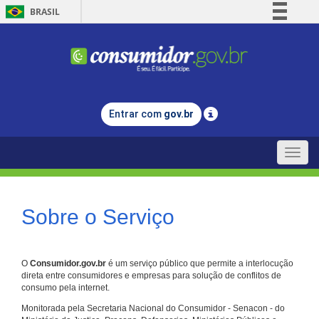
BRASIL
Simplifique!
Comunica BR
Participe
Acesso à informação
Entrar com
gov.br
Legislação
Canais
Toggle
naviga
Sobre o Serviço
O
Consumidor.gov.br
é um serviço público que permite a interlocução
direta entre consumidores e empresas para solução de conflitos de
consumo pela internet.
Monitorada pela Secretaria Nacional do Consumidor - Senacon - do