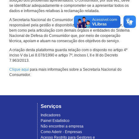
solução dos problemas apresentados. O consumidor, por sua vez, deve
se identificar adequadamente e comprometer-se a apresentar todos os
dados e informações relativas à reclamação relatada.
A Secretaria Nacional do Consumidor do Ministério da Justiça é a
responsável pela gestão e disponibilização do
Consumidor.gov.br
,
bem como pela articulação com demais órgãos e entidades do Sistema
Nacional de Defesa do Consumidor que, por meio de cooperação
técnica, apoiam e atuam na consecução dos objetivos do serviço.
A criação desta plataforma guarda relação com o disposto no artigo 4º
inciso V da Lei 8.078/1990 e artigo 7º, incisos I, II e III do Decreto
7.963/2013.
Clique aqui
para mais informações sobre a Secretaria Nacional do
Consumidor.
Serviços
Indicadores
Painel Estatístico
Não encontrei a empresa
Como Aderir - Empresas
Acesso Restrito para Gestores e