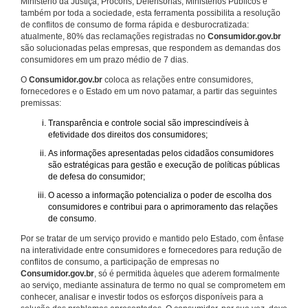
Ministério da Justiça, Procons, Defensorias, Ministérios Públicos e
também por toda a sociedade, esta ferramenta possibilita a resolução
de conflitos de consumo de forma rápida e desburocratizada:
atualmente, 80% das reclamações registradas no
Consumidor.gov.br
são solucionadas pelas empresas, que respondem as demandas dos
consumidores em um prazo médio de 7 dias.
O
Consumidor.gov.br
coloca as relações entre consumidores,
fornecedores e o Estado em um novo patamar, a partir das seguintes
premissas:
Transparência e controle social são imprescindíveis à
efetividade dos direitos dos consumidores;
As informações apresentadas pelos cidadãos consumidores
são estratégicas para gestão e execução de políticas públicas
de defesa do consumidor;
O acesso a informação potencializa o poder de escolha dos
consumidores e contribui para o aprimoramento das relações
de consumo.
Por se tratar de um serviço provido e mantido pelo Estado, com ênfase
na interatividade entre consumidores e fornecedores para redução de
conflitos de consumo, a participação de empresas no
Consumidor.gov.br
, só é permitida àqueles que aderem formalmente
ao serviço, mediante assinatura de termo no qual se comprometem em
conhecer, analisar e investir todos os esforços disponíveis para a