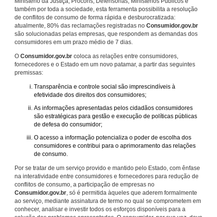
Ministério da Justiça, Procons, Defensorias, Ministérios Públicos e
também por toda a sociedade, esta ferramenta possibilita a resolução
de conflitos de consumo de forma rápida e desburocratizada:
atualmente, 80% das reclamações registradas no
Consumidor.gov.br
são solucionadas pelas empresas, que respondem as demandas dos
consumidores em um prazo médio de 7 dias.
O
Consumidor.gov.br
coloca as relações entre consumidores,
fornecedores e o Estado em um novo patamar, a partir das seguintes
premissas:
Transparência e controle social são imprescindíveis à
efetividade dos direitos dos consumidores;
As informações apresentadas pelos cidadãos consumidores
são estratégicas para gestão e execução de políticas públicas
de defesa do consumidor;
O acesso a informação potencializa o poder de escolha dos
consumidores e contribui para o aprimoramento das relações
de consumo.
Por se tratar de um serviço provido e mantido pelo Estado, com ênfase
na interatividade entre consumidores e fornecedores para redução de
conflitos de consumo, a participação de empresas no
Consumidor.gov.br
, só é permitida àqueles que aderem formalmente
ao serviço, mediante assinatura de termo no qual se comprometem em
conhecer, analisar e investir todos os esforços disponíveis para a