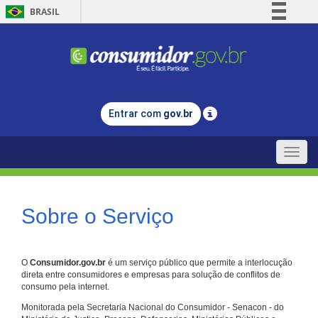
BRASIL
Simplifique!
Comunica BR
Participe
Acesso à informação
Entrar com
gov.br
Legislação
Canais
Toggle
naviga
Sobre o Serviço
O
Consumidor.gov.br
é um serviço público que permite a interlocução
direta entre consumidores e empresas para solução de conflitos de
consumo pela internet.
Monitorada pela Secretaria Nacional do Consumidor - Senacon - do