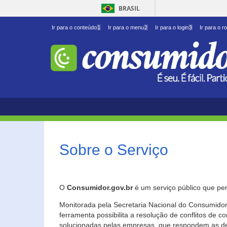
BRASIL
Ir para o conteúdo
1
Ir para o menu
2
Ir para o login
3
Ir para o r
Sobre o Serviço
O
Consumidor.gov.br
é um serviço público que per
Monitorada pela Secretaria Nacional do Consumidor 
ferramenta possibilita a resolução de conflitos de
solucionadas pelas empresas, que respondem as d