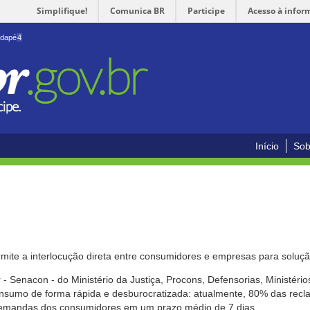
Simplifique!
Comunica BR
Participe
Acesso à infor
odapé
4
Início
Sob
mite a interlocução direta entre consumidores e empresas para solução
- Senacon - do Ministério da Justiça, Procons, Defensorias, Ministéri
 consumo de forma rápida e desburocratizada: atualmente, 80% das rec
emandas dos consumidores em um prazo médio de 7 dias.