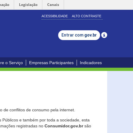
mação
Legislação
Canais
ACESSIBILIDADE
ALTO CONTRASTE
Entrar com
gov.br
re o Serviço
Empresas Participantes
Indicadores
 de conflitos de consumo pela internet.
os Públicos e também por toda a sociedade, esta
lamações registradas no
Consumidor.gov.br
são