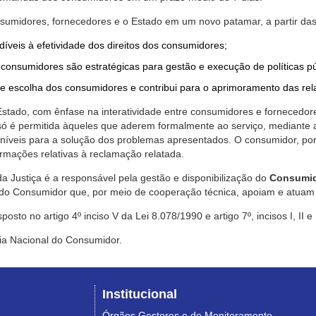
nsumidores, fornecedores e o Estado em um novo patamar, a partir das
díveis à efetividade dos direitos dos consumidores;
consumidores são estratégicas para gestão e execução de políticas p
de escolha dos consumidores e contribui para o aprimoramento das re
 Estado, com ênfase na interatividade entre consumidores e fornecedor
 só é permitida àqueles que aderem formalmente ao serviço, mediant
sponíveis para a solução dos problemas apresentados. O consumidor, po
rmações relativas à reclamação relatada.
a Justiça é a responsável pela gestão e disponibilização do
Consumid
do Consumidor que, por meio de cooperação técnica, apoiam e atuam 
sto no artigo 4º inciso V da Lei 8.078/1990 e artigo 7º, incisos I, II e
ia Nacional do Consumidor.
Institucional
Órgãos Gestores e de Monitoramento