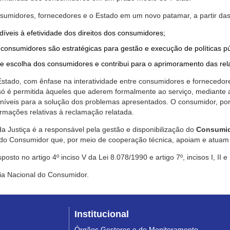
nsumidores, fornecedores e o Estado em um novo patamar, a partir das
díveis à efetividade dos direitos dos consumidores;
consumidores são estratégicas para gestão e execução de políticas p
de escolha dos consumidores e contribui para o aprimoramento das re
 Estado, com ênfase na interatividade entre consumidores e fornecedor
 só é permitida àqueles que aderem formalmente ao serviço, mediant
sponíveis para a solução dos problemas apresentados. O consumidor, po
rmações relativas à reclamação relatada.
a Justiça é a responsável pela gestão e disponibilização do
Consumid
do Consumidor que, por meio de cooperação técnica, apoiam e atuam 
sto no artigo 4º inciso V da Lei 8.078/1990 e artigo 7º, incisos I, II e
ia Nacional do Consumidor.
Institucional
Órgãos Gestores e de Monitoramento