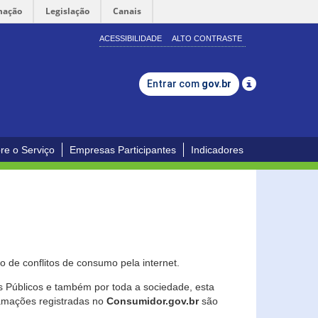
mação
Legislação
Canais
ACESSIBILIDADE
ALTO CONTRASTE
Entrar com
gov.br
re o Serviço
Empresas Participantes
Indicadores
 de conflitos de consumo pela internet.
os Públicos e também por toda a sociedade, esta
lamações registradas no
Consumidor.gov.br
são