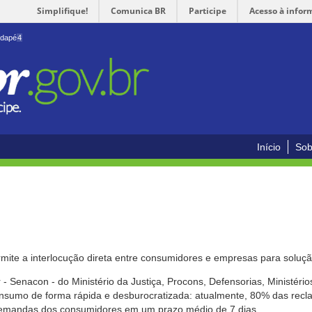
Simplifique!
Comunica BR
Participe
Acesso à infor
odapé
4
Início
Sob
mite a interlocução direta entre consumidores e empresas para solução
- Senacon - do Ministério da Justiça, Procons, Defensorias, Ministéri
 consumo de forma rápida e desburocratizada: atualmente, 80% das rec
emandas dos consumidores em um prazo médio de 7 dias.