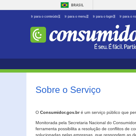
BRASIL
Ir para o conteúdo
1
Ir para o menu
2
Ir para o login
3
Ir para o r
Sobre o Serviço
O
Consumidor.gov.br
é um serviço público que per
Monitorada pela Secretaria Nacional do Consumidor 
ferramenta possibilita a resolução de conflitos de
solucionadas pelas empresas, que respondem as d