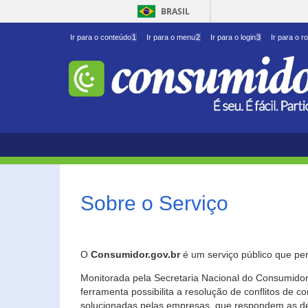
BRASIL
Ir para o conteúdo
1
Ir para o menu
2
Ir para o login
3
Ir para o r
Sobre o Serviço
O
Consumidor.gov.br
é um serviço público que per
Monitorada pela Secretaria Nacional do Consumidor 
ferramenta possibilita a resolução de conflitos de
solucionadas pelas empresas, que respondem as d