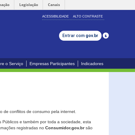
mação
Legislação
Canais
ACESSIBILIDADE
ALTO CONTRASTE
Entrar com
gov.br
re o Serviço
Empresas Participantes
Indicadores
 de conflitos de consumo pela internet.
os Públicos e também por toda a sociedade, esta
lamações registradas no
Consumidor.gov.br
são