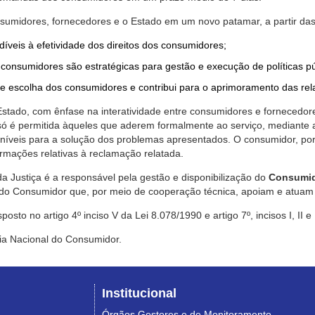
nsumidores, fornecedores e o Estado em um novo patamar, a partir das
díveis à efetividade dos direitos dos consumidores;
consumidores são estratégicas para gestão e execução de políticas p
de escolha dos consumidores e contribui para o aprimoramento das re
 Estado, com ênfase na interatividade entre consumidores e fornecedor
 só é permitida àqueles que aderem formalmente ao serviço, mediant
sponíveis para a solução dos problemas apresentados. O consumidor, po
rmações relativas à reclamação relatada.
a Justiça é a responsável pela gestão e disponibilização do
Consumid
do Consumidor que, por meio de cooperação técnica, apoiam e atuam 
sto no artigo 4º inciso V da Lei 8.078/1990 e artigo 7º, incisos I, II e
ia Nacional do Consumidor.
Institucional
Órgãos Gestores e de Monitoramento