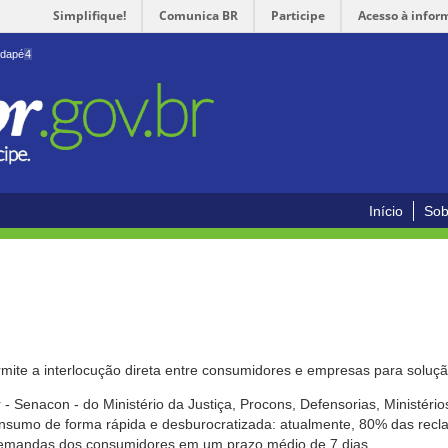
Simplifique!
Comunica BR
Participe
Acesso à infor
odapé
4
Início
Sob
mite a interlocução direta entre consumidores e empresas para solução
- Senacon - do Ministério da Justiça, Procons, Defensorias, Ministéri
 consumo de forma rápida e desburocratizada: atualmente, 80% das rec
emandas dos consumidores em um prazo médio de 7 dias.