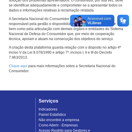
solução dos problemas apresentados. O consumidor, por sua vez, deve
se identificar adequadamente e comprometer-se a apresentar todos os
dados e informações relativas à reclamação relatada.
A Secretaria Nacional do Consumidor do Ministério da Justiça é a
responsável pela gestão e disponibilização do
Consumidor.gov.br
,
bem como pela articulação com demais órgãos e entidades do Sistema
Nacional de Defesa do Consumidor que, por meio de cooperação
técnica, apoiam e atuam na consecução dos objetivos do serviço.
A criação desta plataforma guarda relação com o disposto no artigo 4º
inciso V da Lei 8.078/1990 e artigo 7º, incisos I, II e III do Decreto
7.963/2013.
Clique aqui
para mais informações sobre a Secretaria Nacional do
Consumidor.
Serviços
Indicadores
Painel Estatístico
Não encontrei a empresa
Como Aderir - Empresas
Acesso Restrito para Gestores e