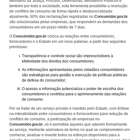
Ministério da Justiça, Procons, Defensorias, Ministérios Públicos e
também por toda a sociedade, esta ferramenta possibilita a resolução
de conflitos de consumo de forma rápida e desburocratizada:
atualmente, 80% das reclamações registradas no
Consumidor.gov.br
são solucionadas pelas empresas, que respondem as demandas dos
consumidores em um prazo médio de 7 dias.
O
Consumidor.gov.br
coloca as relações entre consumidores,
fornecedores e o Estado em um novo patamar, a partir das seguintes
premissas:
Transparência e controle social são imprescindíveis à
efetividade dos direitos dos consumidores;
As informações apresentadas pelos cidadãos consumidores
são estratégicas para gestão e execução de políticas públicas
de defesa do consumidor;
O acesso a informação potencializa o poder de escolha dos
consumidores e contribui para o aprimoramento das relações
de consumo.
Por se tratar de um serviço provido e mantido pelo Estado, com ênfase
na interatividade entre consumidores e fornecedores para redução de
conflitos de consumo, a participação de empresas no
Consumidor.gov.br
, só é permitida àqueles que aderem formalmente
ao serviço, mediante assinatura de termo no qual se comprometem em
conhecer, analisar e investir todos os esforços disponíveis para a