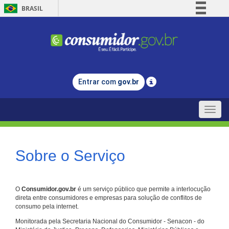
BRASIL
Simplifique!
Comunica BR
Participe
Acesso à informação
Entrar com
gov.br
Legislação
Canais
Toggle
naviga
Sobre o Serviço
O
Consumidor.gov.br
é um serviço público que permite a interlocução
direta entre consumidores e empresas para solução de conflitos de
consumo pela internet.
Monitorada pela Secretaria Nacional do Consumidor - Senacon - do