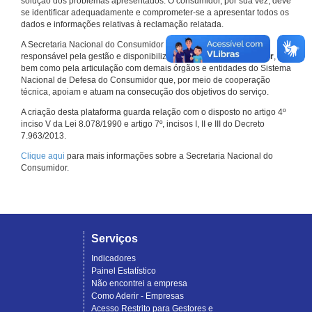
solução dos problemas apresentados. O consumidor, por sua vez, deve
se identificar adequadamente e comprometer-se a apresentar todos os
dados e informações relativas à reclamação relatada.
A Secretaria Nacional do Consumidor do Ministério da Justiça é a
responsável pela gestão e disponibilização do
Consumidor.gov.br
,
bem como pela articulação com demais órgãos e entidades do Sistema
Nacional de Defesa do Consumidor que, por meio de cooperação
técnica, apoiam e atuam na consecução dos objetivos do serviço.
A criação desta plataforma guarda relação com o disposto no artigo 4º
inciso V da Lei 8.078/1990 e artigo 7º, incisos I, II e III do Decreto
7.963/2013.
Clique aqui
para mais informações sobre a Secretaria Nacional do
Consumidor.
Serviços
Indicadores
Painel Estatístico
Não encontrei a empresa
Como Aderir - Empresas
Acesso Restrito para Gestores e