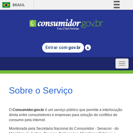
BRASIL
Simplifique!
Comunica BR
Participe
Acesso à informação
Entrar com
gov.br
Legislação
Canais
Toggle
naviga
Sobre o Serviço
O
Consumidor.gov.br
é um serviço público que permite a interlocução
direta entre consumidores e empresas para solução de conflitos de
consumo pela internet.
Monitorada pela Secretaria Nacional do Consumidor - Senacon - do