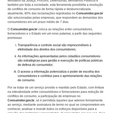
Ministério da Justiça, Procons, Defensorias, Ministérios Públicos e
também por toda a sociedade, esta ferramenta possibilita a resolução
de conflitos de consumo de forma rápida e desburocratizada:
atualmente, 80% das reclamações registradas no
Consumidor.gov.br
são solucionadas pelas empresas, que respondem as demandas dos
consumidores em um prazo médio de 7 dias.
O
Consumidor.gov.br
coloca as relações entre consumidores,
fornecedores e o Estado em um novo patamar, a partir das seguintes
premissas:
Transparência e controle social são imprescindíveis à
efetividade dos direitos dos consumidores;
As informações apresentadas pelos cidadãos consumidores
são estratégicas para gestão e execução de políticas públicas
de defesa do consumidor;
O acesso a informação potencializa o poder de escolha dos
consumidores e contribui para o aprimoramento das relações
de consumo.
Por se tratar de um serviço provido e mantido pelo Estado, com ênfase
na interatividade entre consumidores e fornecedores para redução de
conflitos de consumo, a participação de empresas no
Consumidor.gov.br
, só é permitida àqueles que aderem formalmente
ao serviço, mediante assinatura de termo no qual se comprometem em
conhecer, analisar e investir todos os esforços disponíveis para a