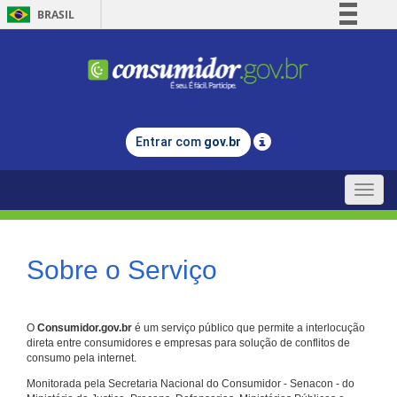
BRASIL
Simplifique!
Comunica BR
Participe
Acesso à informação
Entrar com
gov.br
Legislação
Canais
Toggle
naviga
Sobre o Serviço
O
Consumidor.gov.br
é um serviço público que permite a interlocução
direta entre consumidores e empresas para solução de conflitos de
consumo pela internet.
Monitorada pela Secretaria Nacional do Consumidor - Senacon - do