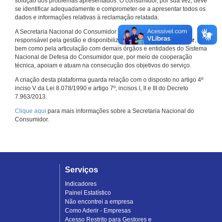
solução dos problemas apresentados. O consumidor, por sua vez, deve
se identificar adequadamente e comprometer-se a apresentar todos os
dados e informações relativas à reclamação relatada.
A Secretaria Nacional do Consumidor do Ministério da Justiça é a
responsável pela gestão e disponibilização do
Consumidor.gov.br
,
bem como pela articulação com demais órgãos e entidades do Sistema
Nacional de Defesa do Consumidor que, por meio de cooperação
técnica, apoiam e atuam na consecução dos objetivos do serviço.
A criação desta plataforma guarda relação com o disposto no artigo 4º
inciso V da Lei 8.078/1990 e artigo 7º, incisos I, II e III do Decreto
7.963/2013.
Clique aqui
para mais informações sobre a Secretaria Nacional do
Consumidor.
Serviços
Indicadores
Painel Estatístico
Não encontrei a empresa
Como Aderir - Empresas
Acesso Restrito para Gestores e