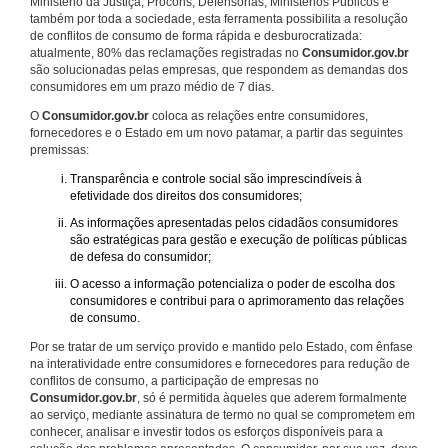
Ministério da Justiça, Procons, Defensorias, Ministérios Públicos e
também por toda a sociedade, esta ferramenta possibilita a resolução
de conflitos de consumo de forma rápida e desburocratizada:
atualmente, 80% das reclamações registradas no
Consumidor.gov.br
são solucionadas pelas empresas, que respondem as demandas dos
consumidores em um prazo médio de 7 dias.
O
Consumidor.gov.br
coloca as relações entre consumidores,
fornecedores e o Estado em um novo patamar, a partir das seguintes
premissas:
Transparência e controle social são imprescindíveis à
efetividade dos direitos dos consumidores;
As informações apresentadas pelos cidadãos consumidores
são estratégicas para gestão e execução de políticas públicas
de defesa do consumidor;
O acesso a informação potencializa o poder de escolha dos
consumidores e contribui para o aprimoramento das relações
de consumo.
Por se tratar de um serviço provido e mantido pelo Estado, com ênfase
na interatividade entre consumidores e fornecedores para redução de
conflitos de consumo, a participação de empresas no
Consumidor.gov.br
, só é permitida àqueles que aderem formalmente
ao serviço, mediante assinatura de termo no qual se comprometem em
conhecer, analisar e investir todos os esforços disponíveis para a