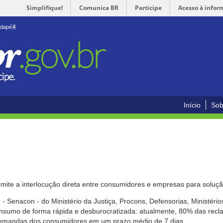
Simplifique!
Comunica BR
Participe
Acesso à infor
odapé
4
Início
Sob
mite a interlocução direta entre consumidores e empresas para solução
- Senacon - do Ministério da Justiça, Procons, Defensorias, Ministéri
 consumo de forma rápida e desburocratizada: atualmente, 80% das rec
emandas dos consumidores em um prazo médio de 7 dias.