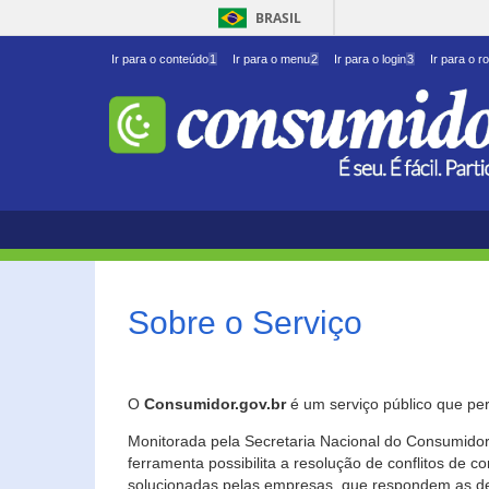
BRASIL
Ir para o conteúdo
1
Ir para o menu
2
Ir para o login
3
Ir para o r
Sobre o Serviço
O
Consumidor.gov.br
é um serviço público que per
Monitorada pela Secretaria Nacional do Consumidor 
ferramenta possibilita a resolução de conflitos de
solucionadas pelas empresas, que respondem as d