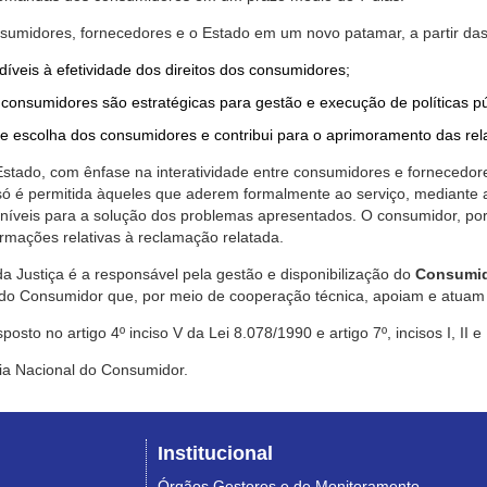
nsumidores, fornecedores e o Estado em um novo patamar, a partir das
díveis à efetividade dos direitos dos consumidores;
consumidores são estratégicas para gestão e execução de políticas p
de escolha dos consumidores e contribui para o aprimoramento das re
 Estado, com ênfase na interatividade entre consumidores e fornecedor
 só é permitida àqueles que aderem formalmente ao serviço, mediant
sponíveis para a solução dos problemas apresentados. O consumidor, po
rmações relativas à reclamação relatada.
a Justiça é a responsável pela gestão e disponibilização do
Consumid
do Consumidor que, por meio de cooperação técnica, apoiam e atuam 
sto no artigo 4º inciso V da Lei 8.078/1990 e artigo 7º, incisos I, II e
ia Nacional do Consumidor.
Institucional
Órgãos Gestores e de Monitoramento