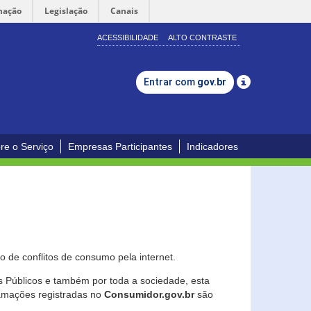
mação
Legislação
Canais
ACESSIBILIDADE
ALTO CONTRASTE
Entrar com
gov.br
re o Serviço
Empresas Participantes
Indicadores
 de conflitos de consumo pela internet.
os Públicos e também por toda a sociedade, esta
lamações registradas no
Consumidor.gov.br
são