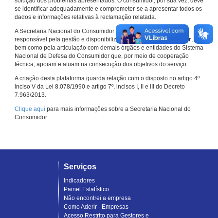
solução dos problemas apresentados. O consumidor, por sua vez, deve
se identificar adequadamente e comprometer-se a apresentar todos os
dados e informações relativas à reclamação relatada.
A Secretaria Nacional do Consumidor do Ministério da Justiça é a
responsável pela gestão e disponibilização do
Consumidor.gov.br
,
bem como pela articulação com demais órgãos e entidades do Sistema
Nacional de Defesa do Consumidor que, por meio de cooperação
técnica, apoiam e atuam na consecução dos objetivos do serviço.
A criação desta plataforma guarda relação com o disposto no artigo 4º
inciso V da Lei 8.078/1990 e artigo 7º, incisos I, II e III do Decreto
7.963/2013.
Clique aqui
para mais informações sobre a Secretaria Nacional do
Consumidor.
Serviços
Indicadores
Painel Estatístico
Não encontrei a empresa
Como Aderir - Empresas
Acesso Restrito para Gestores e