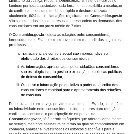
Ministério da Justiça, Procons, Defensorias, Ministérios Públicos e
também por toda a sociedade, esta ferramenta possibilita a resolução
de conflitos de consumo de forma rápida e desburocratizada:
atualmente, 80% das reclamações registradas no
Consumidor.gov.br
são solucionadas pelas empresas, que respondem as demandas dos
consumidores em um prazo médio de 7 dias.
O
Consumidor.gov.br
coloca as relações entre consumidores,
fornecedores e o Estado em um novo patamar, a partir das seguintes
premissas:
Transparência e controle social são imprescindíveis à
efetividade dos direitos dos consumidores;
As informações apresentadas pelos cidadãos consumidores
são estratégicas para gestão e execução de políticas públicas
de defesa do consumidor;
O acesso a informação potencializa o poder de escolha dos
consumidores e contribui para o aprimoramento das relações
de consumo.
Por se tratar de um serviço provido e mantido pelo Estado, com ênfase
na interatividade entre consumidores e fornecedores para redução de
conflitos de consumo, a participação de empresas no
Consumidor.gov.br
, só é permitida àqueles que aderem formalmente
ao serviço, mediante assinatura de termo no qual se comprometem em
conhecer, analisar e investir todos os esforços disponíveis para a