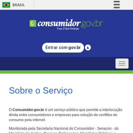
BRASIL
Simplifique!
Comunica BR
Participe
Acesso à informação
Entrar com
gov.br
Legislação
Canais
Toggle
naviga
Sobre o Serviço
O
Consumidor.gov.br
é um serviço público que permite a interlocução
direta entre consumidores e empresas para solução de conflitos de
consumo pela internet.
Monitorada pela Secretaria Nacional do Consumidor - Senacon - do