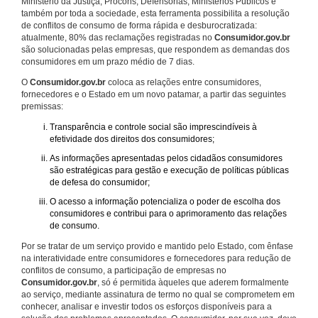
Ministério da Justiça, Procons, Defensorias, Ministérios Públicos e
também por toda a sociedade, esta ferramenta possibilita a resolução
de conflitos de consumo de forma rápida e desburocratizada:
atualmente, 80% das reclamações registradas no
Consumidor.gov.br
são solucionadas pelas empresas, que respondem as demandas dos
consumidores em um prazo médio de 7 dias.
O
Consumidor.gov.br
coloca as relações entre consumidores,
fornecedores e o Estado em um novo patamar, a partir das seguintes
premissas:
Transparência e controle social são imprescindíveis à
efetividade dos direitos dos consumidores;
As informações apresentadas pelos cidadãos consumidores
são estratégicas para gestão e execução de políticas públicas
de defesa do consumidor;
O acesso a informação potencializa o poder de escolha dos
consumidores e contribui para o aprimoramento das relações
de consumo.
Por se tratar de um serviço provido e mantido pelo Estado, com ênfase
na interatividade entre consumidores e fornecedores para redução de
conflitos de consumo, a participação de empresas no
Consumidor.gov.br
, só é permitida àqueles que aderem formalmente
ao serviço, mediante assinatura de termo no qual se comprometem em
conhecer, analisar e investir todos os esforços disponíveis para a