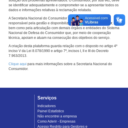
solução dos problemas apresentados. O consumidor, por sua vez, deve
se identificar adequadamente e comprometer-se a apresentar todos os
dados e informações relativas à reclamação relatada.
A Secretaria Nacional do Consumidor do Ministério da Justiça é a
responsável pela gestão e disponibilização do
Consumidor.gov.br
,
bem como pela articulação com demais órgãos e entidades do Sistema
Nacional de Defesa do Consumidor que, por meio de cooperação
técnica, apoiam e atuam na consecução dos objetivos do serviço.
A criação desta plataforma guarda relação com o disposto no artigo 4º
inciso V da Lei 8.078/1990 e artigo 7º, incisos I, II e III do Decreto
7.963/2013.
Clique aqui
para mais informações sobre a Secretaria Nacional do
Consumidor.
Serviços
Indicadores
Painel Estatístico
Não encontrei a empresa
Como Aderir - Empresas
Acesso Restrito para Gestores e