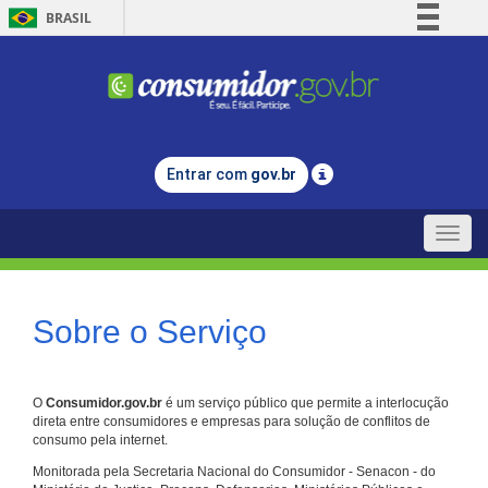
BRASIL
Simplifique!
Comunica BR
Participe
Acesso à informação
Entrar com
gov.br
Legislação
Canais
Toggle
naviga
Sobre o Serviço
O
Consumidor.gov.br
é um serviço público que permite a interlocução
direta entre consumidores e empresas para solução de conflitos de
consumo pela internet.
Monitorada pela Secretaria Nacional do Consumidor - Senacon - do