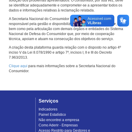
solução dos problemas apresentados. O consumidor, por sua vez, deve
se identificar adequadamente e comprometer-se a apresentar todos os
dados e informações relativas à reclamação relatada.
A Secretaria Nacional do Consumidor do Ministério da Justiça é a
responsável pela gestão e disponibilização do
Consumidor.gov.br
,
bem como pela articulação com demais órgãos e entidades do Sistema
Nacional de Defesa do Consumidor que, por meio de cooperação
técnica, apoiam e atuam na consecução dos objetivos do serviço.
A criação desta plataforma guarda relação com o disposto no artigo 4º
inciso V da Lei 8.078/1990 e artigo 7º, incisos I, II e III do Decreto
7.963/2013.
Clique aqui
para mais informações sobre a Secretaria Nacional do
Consumidor.
Serviços
Indicadores
Painel Estatístico
Não encontrei a empresa
Como Aderir - Empresas
Acesso Restrito para Gestores e