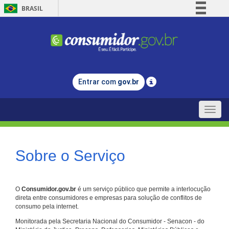
BRASIL
Simplifique!
Comunica BR
Participe
Acesso à informação
Entrar com
gov.br
Legislação
Canais
Toggle
naviga
Sobre o Serviço
O
Consumidor.gov.br
é um serviço público que permite a interlocução
direta entre consumidores e empresas para solução de conflitos de
consumo pela internet.
Monitorada pela Secretaria Nacional do Consumidor - Senacon - do