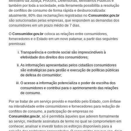
Ministério da Justiça, Procons, Defensorias, Ministérios Públicos e
também por toda a sociedade, esta ferramenta possibilita a resolução
de conflitos de consumo de forma rápida e desburocratizada:
atualmente, 80% das reclamações registradas no
Consumidor.gov.br
são solucionadas pelas empresas, que respondem as demandas dos
consumidores em um prazo médio de 7 dias.
O
Consumidor.gov.br
coloca as relações entre consumidores,
fornecedores e o Estado em um novo patamar, a partir das seguintes
premissas:
Transparência e controle social são imprescindíveis à
efetividade dos direitos dos consumidores;
As informações apresentadas pelos cidadãos consumidores
são estratégicas para gestão e execução de políticas públicas
de defesa do consumidor;
O acesso a informação potencializa o poder de escolha dos
consumidores e contribui para o aprimoramento das relações
de consumo.
Por se tratar de um serviço provido e mantido pelo Estado, com ênfase
na interatividade entre consumidores e fornecedores para redução de
conflitos de consumo, a participação de empresas no
Consumidor.gov.br
, só é permitida àqueles que aderem formalmente
ao serviço, mediante assinatura de termo no qual se comprometem em
conhecer, analisar e investir todos os esforços disponíveis para a