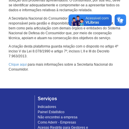
solução dos problemas apresentados. O consumidor, por sua vez, deve
se identificar adequadamente e comprometer-se a apresentar todos os
dados e informações relativas à reclamação relatada.
A Secretaria Nacional do Consumidor do Ministério da Justiça é a
responsável pela gestão e disponibilização do
Consumidor.gov.br
,
bem como pela articulação com demais órgãos e entidades do Sistema
Nacional de Defesa do Consumidor que, por meio de cooperação
técnica, apoiam e atuam na consecução dos objetivos do serviço.
A criação desta plataforma guarda relação com o disposto no artigo 4º
inciso V da Lei 8.078/1990 e artigo 7º, incisos I, II e III do Decreto
7.963/2013.
Clique aqui
para mais informações sobre a Secretaria Nacional do
Consumidor.
Serviços
Indicadores
Painel Estatístico
Não encontrei a empresa
Como Aderir - Empresas
Acesso Restrito para Gestores e