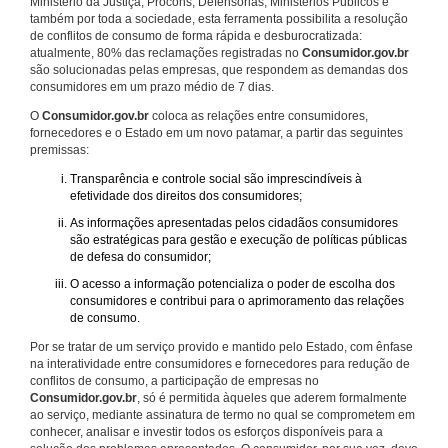
Ministério da Justiça, Procons, Defensorias, Ministérios Públicos e
também por toda a sociedade, esta ferramenta possibilita a resolução
de conflitos de consumo de forma rápida e desburocratizada:
atualmente, 80% das reclamações registradas no
Consumidor.gov.br
são solucionadas pelas empresas, que respondem as demandas dos
consumidores em um prazo médio de 7 dias.
O
Consumidor.gov.br
coloca as relações entre consumidores,
fornecedores e o Estado em um novo patamar, a partir das seguintes
premissas:
Transparência e controle social são imprescindíveis à
efetividade dos direitos dos consumidores;
As informações apresentadas pelos cidadãos consumidores
são estratégicas para gestão e execução de políticas públicas
de defesa do consumidor;
O acesso a informação potencializa o poder de escolha dos
consumidores e contribui para o aprimoramento das relações
de consumo.
Por se tratar de um serviço provido e mantido pelo Estado, com ênfase
na interatividade entre consumidores e fornecedores para redução de
conflitos de consumo, a participação de empresas no
Consumidor.gov.br
, só é permitida àqueles que aderem formalmente
ao serviço, mediante assinatura de termo no qual se comprometem em
conhecer, analisar e investir todos os esforços disponíveis para a