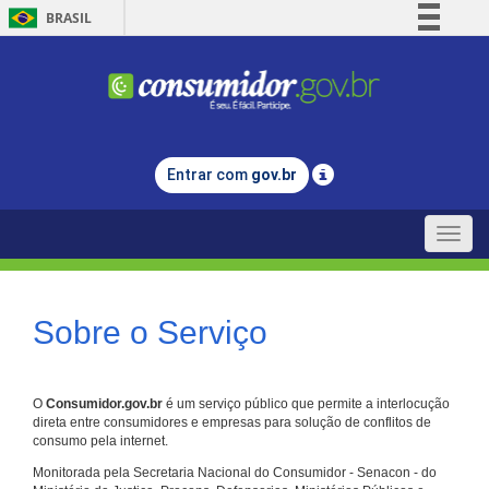
BRASIL
Simplifique!
Comunica BR
Participe
Acesso à informação
Entrar com
gov.br
Legislação
Canais
Toggle
naviga
Sobre o Serviço
O
Consumidor.gov.br
é um serviço público que permite a interlocução
direta entre consumidores e empresas para solução de conflitos de
consumo pela internet.
Monitorada pela Secretaria Nacional do Consumidor - Senacon - do