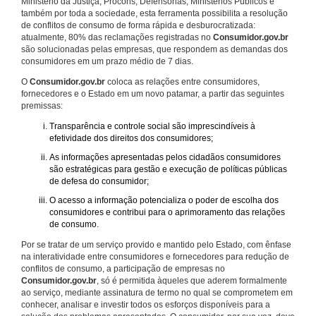
Ministério da Justiça, Procons, Defensorias, Ministérios Públicos e
também por toda a sociedade, esta ferramenta possibilita a resolução
de conflitos de consumo de forma rápida e desburocratizada:
atualmente, 80% das reclamações registradas no
Consumidor.gov.br
são solucionadas pelas empresas, que respondem as demandas dos
consumidores em um prazo médio de 7 dias.
O
Consumidor.gov.br
coloca as relações entre consumidores,
fornecedores e o Estado em um novo patamar, a partir das seguintes
premissas:
Transparência e controle social são imprescindíveis à
efetividade dos direitos dos consumidores;
As informações apresentadas pelos cidadãos consumidores
são estratégicas para gestão e execução de políticas públicas
de defesa do consumidor;
O acesso a informação potencializa o poder de escolha dos
consumidores e contribui para o aprimoramento das relações
de consumo.
Por se tratar de um serviço provido e mantido pelo Estado, com ênfase
na interatividade entre consumidores e fornecedores para redução de
conflitos de consumo, a participação de empresas no
Consumidor.gov.br
, só é permitida àqueles que aderem formalmente
ao serviço, mediante assinatura de termo no qual se comprometem em
conhecer, analisar e investir todos os esforços disponíveis para a