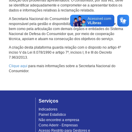
solução dos problemas apresentados. O consumidor, por sua vez, deve
se identificar adequadamente e comprometer-se a apresentar todos os
dados e informações relativas à reclamação relatada.
A Secretaria Nacional do Consumidor do Ministério da Justiça é a
responsável pela gestão e disponibilização do
Consumidor.gov.br
,
bem como pela articulação com demais órgãos e entidades do Sistema
Nacional de Defesa do Consumidor que, por meio de cooperação
técnica, apoiam e atuam na consecução dos objetivos do serviço.
A criação desta plataforma guarda relação com o disposto no artigo 4º
inciso V da Lei 8.078/1990 e artigo 7º, incisos I, II e III do Decreto
7.963/2013.
Clique aqui
para mais informações sobre a Secretaria Nacional do
Consumidor.
Serviços
Indicadores
Painel Estatístico
Não encontrei a empresa
Como Aderir - Empresas
Acesso Restrito para Gestores e