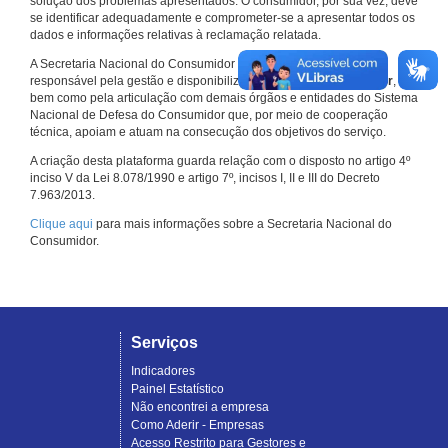
solução dos problemas apresentados. O consumidor, por sua vez, deve
se identificar adequadamente e comprometer-se a apresentar todos os
dados e informações relativas à reclamação relatada.
A Secretaria Nacional do Consumidor do Ministério da Justiça é a
responsável pela gestão e disponibilização do
Consumidor.gov.br
,
bem como pela articulação com demais órgãos e entidades do Sistema
Nacional de Defesa do Consumidor que, por meio de cooperação
técnica, apoiam e atuam na consecução dos objetivos do serviço.
A criação desta plataforma guarda relação com o disposto no artigo 4º
inciso V da Lei 8.078/1990 e artigo 7º, incisos I, II e III do Decreto
7.963/2013.
Clique aqui
para mais informações sobre a Secretaria Nacional do
Consumidor.
Serviços
Indicadores
Painel Estatístico
Não encontrei a empresa
Como Aderir - Empresas
Acesso Restrito para Gestores e