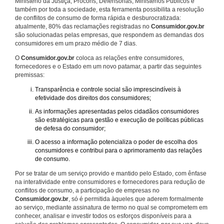
Ministério da Justiça, Procons, Defensorias, Ministérios Públicos e
também por toda a sociedade, esta ferramenta possibilita a resolução
de conflitos de consumo de forma rápida e desburocratizada:
atualmente, 80% das reclamações registradas no
Consumidor.gov.br
são solucionadas pelas empresas, que respondem as demandas dos
consumidores em um prazo médio de 7 dias.
O
Consumidor.gov.br
coloca as relações entre consumidores,
fornecedores e o Estado em um novo patamar, a partir das seguintes
premissas:
Transparência e controle social são imprescindíveis à
efetividade dos direitos dos consumidores;
As informações apresentadas pelos cidadãos consumidores
são estratégicas para gestão e execução de políticas públicas
de defesa do consumidor;
O acesso a informação potencializa o poder de escolha dos
consumidores e contribui para o aprimoramento das relações
de consumo.
Por se tratar de um serviço provido e mantido pelo Estado, com ênfase
na interatividade entre consumidores e fornecedores para redução de
conflitos de consumo, a participação de empresas no
Consumidor.gov.br
, só é permitida àqueles que aderem formalmente
ao serviço, mediante assinatura de termo no qual se comprometem em
conhecer, analisar e investir todos os esforços disponíveis para a