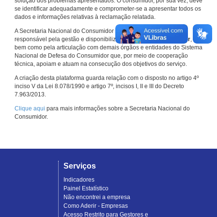
solução dos problemas apresentados. O consumidor, por sua vez, deve
se identificar adequadamente e comprometer-se a apresentar todos os
dados e informações relativas à reclamação relatada.
A Secretaria Nacional do Consumidor do Ministério da Justiça é a
responsável pela gestão e disponibilização do
Consumidor.gov.br
,
bem como pela articulação com demais órgãos e entidades do Sistema
Nacional de Defesa do Consumidor que, por meio de cooperação
técnica, apoiam e atuam na consecução dos objetivos do serviço.
A criação desta plataforma guarda relação com o disposto no artigo 4º
inciso V da Lei 8.078/1990 e artigo 7º, incisos I, II e III do Decreto
7.963/2013.
Clique aqui
para mais informações sobre a Secretaria Nacional do
Consumidor.
Serviços
Indicadores
Painel Estatístico
Não encontrei a empresa
Como Aderir - Empresas
Acesso Restrito para Gestores e