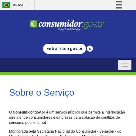
BRASIL
Simplifique!
Comunica BR
Participe
Acesso à informação
Entrar com
gov.br
Legislação
Canais
Toggle
naviga
Sobre o Serviço
O
Consumidor.gov.br
é um serviço público que permite a interlocução
direta entre consumidores e empresas para solução de conflitos de
consumo pela internet.
Monitorada pela Secretaria Nacional do Consumidor - Senacon - do