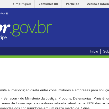
Simplifique!
Comunica BR
Participe
Acesso à infor
odapé
4
Início
Sob
mite a interlocução direta entre consumidores e empresas para solução
- Senacon - do Ministério da Justiça, Procons, Defensorias, Ministéri
 consumo de forma rápida e desburocratizada: atualmente, 80% das rec
emandas dos consumidores em um prazo médio de 7 dias.