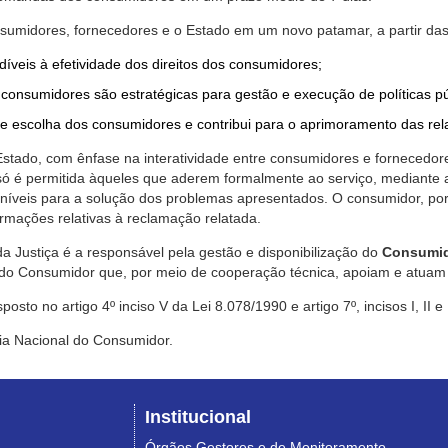
nsumidores, fornecedores e o Estado em um novo patamar, a partir das
díveis à efetividade dos direitos dos consumidores;
consumidores são estratégicas para gestão e execução de políticas p
de escolha dos consumidores e contribui para o aprimoramento das re
 Estado, com ênfase na interatividade entre consumidores e fornecedor
 só é permitida àqueles que aderem formalmente ao serviço, mediant
sponíveis para a solução dos problemas apresentados. O consumidor, po
rmações relativas à reclamação relatada.
a Justiça é a responsável pela gestão e disponibilização do
Consumid
do Consumidor que, por meio de cooperação técnica, apoiam e atuam 
sto no artigo 4º inciso V da Lei 8.078/1990 e artigo 7º, incisos I, II e
ia Nacional do Consumidor.
Institucional
Órgãos Gestores e de Monitoramento