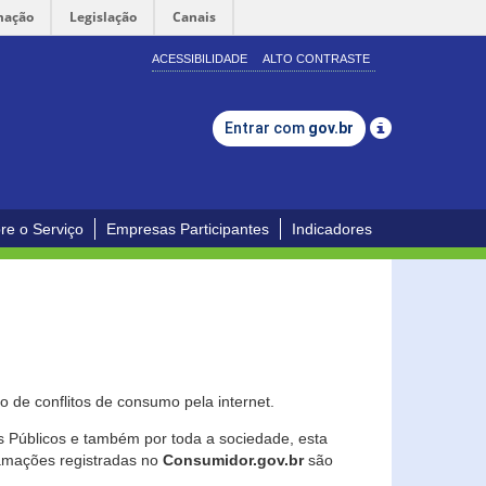
mação
Legislação
Canais
ACESSIBILIDADE
ALTO CONTRASTE
Entrar com
gov.br
re o Serviço
Empresas Participantes
Indicadores
 de conflitos de consumo pela internet.
os Públicos e também por toda a sociedade, esta
lamações registradas no
Consumidor.gov.br
são