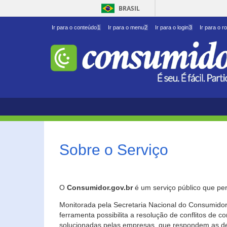
BRASIL
Ir para o conteúdo
1
Ir para o menu
2
Ir para o login
3
Ir para o r
Sobre o Serviço
O
Consumidor.gov.br
é um serviço público que per
Monitorada pela Secretaria Nacional do Consumidor 
ferramenta possibilita a resolução de conflitos de
solucionadas pelas empresas, que respondem as d