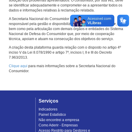
solução dos problemas apresentados. O consumidor, por sua vez, deve
se identificar adequadamente e comprometer-se a apresentar todos os
dados e informações relativas à reclamação relatada.
A Secretaria Nacional do Consumidor do Ministério da Justiça é a
responsável pela gestão e disponibilização do
Consumidor.gov.br
,
bem como pela articulação com demais órgãos e entidades do Sistema
Nacional de Defesa do Consumidor que, por meio de cooperação
técnica, apoiam e atuam na consecução dos objetivos do serviço.
A criação desta plataforma guarda relação com o disposto no artigo 4º
inciso V da Lei 8.078/1990 e artigo 7º, incisos I, II e III do Decreto
7.963/2013.
Clique aqui
para mais informações sobre a Secretaria Nacional do
Consumidor.
Serviços
Indicadores
Painel Estatístico
Não encontrei a empresa
Como Aderir - Empresas
Acesso Restrito para Gestores e