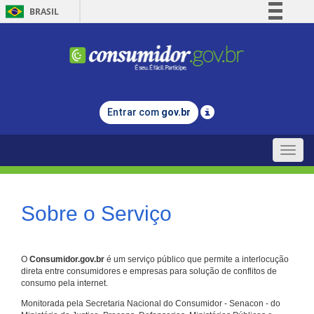
BRASIL
Simplifique!
Comunica BR
Participe
Acesso à informação
Entrar com
gov.br
Legislação
Canais
Toggle
naviga
Sobre o Serviço
O
Consumidor.gov.br
é um serviço público que permite a interlocução
direta entre consumidores e empresas para solução de conflitos de
consumo pela internet.
Monitorada pela Secretaria Nacional do Consumidor - Senacon - do