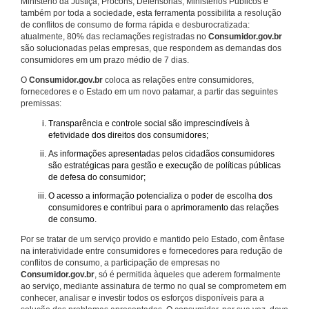
Ministério da Justiça, Procons, Defensorias, Ministérios Públicos e
também por toda a sociedade, esta ferramenta possibilita a resolução
de conflitos de consumo de forma rápida e desburocratizada:
atualmente, 80% das reclamações registradas no
Consumidor.gov.br
são solucionadas pelas empresas, que respondem as demandas dos
consumidores em um prazo médio de 7 dias.
O
Consumidor.gov.br
coloca as relações entre consumidores,
fornecedores e o Estado em um novo patamar, a partir das seguintes
premissas:
Transparência e controle social são imprescindíveis à
efetividade dos direitos dos consumidores;
As informações apresentadas pelos cidadãos consumidores
são estratégicas para gestão e execução de políticas públicas
de defesa do consumidor;
O acesso a informação potencializa o poder de escolha dos
consumidores e contribui para o aprimoramento das relações
de consumo.
Por se tratar de um serviço provido e mantido pelo Estado, com ênfase
na interatividade entre consumidores e fornecedores para redução de
conflitos de consumo, a participação de empresas no
Consumidor.gov.br
, só é permitida àqueles que aderem formalmente
ao serviço, mediante assinatura de termo no qual se comprometem em
conhecer, analisar e investir todos os esforços disponíveis para a