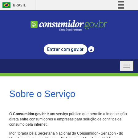
BRASIL
Simplifique!
Comunica BR
Participe
Acesso à informação
Entrar com
gov.br
Legislação
Canais
Toggle
naviga
Sobre o Serviço
O
Consumidor.gov.br
é um serviço público que permite a interlocução
direta entre consumidores e empresas para solução de conflitos de
consumo pela internet.
Monitorada pela Secretaria Nacional do Consumidor - Senacon - do