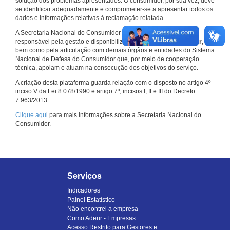
solução dos problemas apresentados. O consumidor, por sua vez, deve
se identificar adequadamente e comprometer-se a apresentar todos os
dados e informações relativas à reclamação relatada.
A Secretaria Nacional do Consumidor do Ministério da Justiça é a
responsável pela gestão e disponibilização do
Consumidor.gov.br
,
bem como pela articulação com demais órgãos e entidades do Sistema
Nacional de Defesa do Consumidor que, por meio de cooperação
técnica, apoiam e atuam na consecução dos objetivos do serviço.
A criação desta plataforma guarda relação com o disposto no artigo 4º
inciso V da Lei 8.078/1990 e artigo 7º, incisos I, II e III do Decreto
7.963/2013.
Clique aqui
para mais informações sobre a Secretaria Nacional do
Consumidor.
Serviços
Indicadores
Painel Estatístico
Não encontrei a empresa
Como Aderir - Empresas
Acesso Restrito para Gestores e