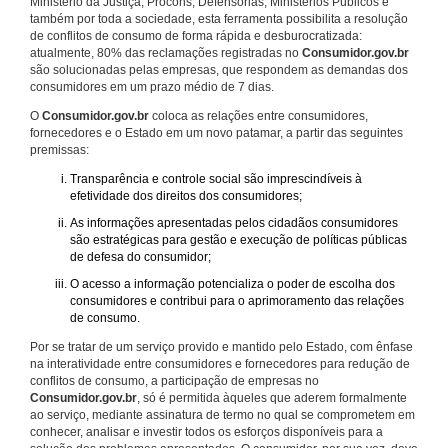
Ministério da Justiça, Procons, Defensorias, Ministérios Públicos e
também por toda a sociedade, esta ferramenta possibilita a resolução
de conflitos de consumo de forma rápida e desburocratizada:
atualmente, 80% das reclamações registradas no
Consumidor.gov.br
são solucionadas pelas empresas, que respondem as demandas dos
consumidores em um prazo médio de 7 dias.
O
Consumidor.gov.br
coloca as relações entre consumidores,
fornecedores e o Estado em um novo patamar, a partir das seguintes
premissas:
Transparência e controle social são imprescindíveis à
efetividade dos direitos dos consumidores;
As informações apresentadas pelos cidadãos consumidores
são estratégicas para gestão e execução de políticas públicas
de defesa do consumidor;
O acesso a informação potencializa o poder de escolha dos
consumidores e contribui para o aprimoramento das relações
de consumo.
Por se tratar de um serviço provido e mantido pelo Estado, com ênfase
na interatividade entre consumidores e fornecedores para redução de
conflitos de consumo, a participação de empresas no
Consumidor.gov.br
, só é permitida àqueles que aderem formalmente
ao serviço, mediante assinatura de termo no qual se comprometem em
conhecer, analisar e investir todos os esforços disponíveis para a