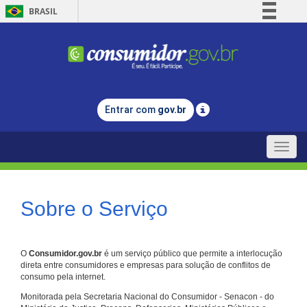
BRASIL
Simplifique!
Comunica BR
Participe
Acesso à informação
Entrar com
gov.br
Legislação
Canais
Toggle
naviga
Sobre o Serviço
O
Consumidor.gov.br
é um serviço público que permite a interlocução
direta entre consumidores e empresas para solução de conflitos de
consumo pela internet.
Monitorada pela Secretaria Nacional do Consumidor - Senacon - do