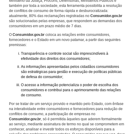
Ministério da Justiça, Procons, Defensorias, Ministérios Públicos e
também por toda a sociedade, esta ferramenta possibilita a resolução
de conflitos de consumo de forma rápida e desburocratizada:
atualmente, 80% das reclamações registradas no
Consumidor.gov.br
são solucionadas pelas empresas, que respondem as demandas dos
consumidores em um prazo médio de 7 dias.
O
Consumidor.gov.br
coloca as relações entre consumidores,
fornecedores e o Estado em um novo patamar, a partir das seguintes
premissas:
Transparência e controle social são imprescindíveis à
efetividade dos direitos dos consumidores;
As informações apresentadas pelos cidadãos consumidores
são estratégicas para gestão e execução de políticas públicas
de defesa do consumidor;
O acesso a informação potencializa o poder de escolha dos
consumidores e contribui para o aprimoramento das relações
de consumo.
Por se tratar de um serviço provido e mantido pelo Estado, com ênfase
na interatividade entre consumidores e fornecedores para redução de
conflitos de consumo, a participação de empresas no
Consumidor.gov.br
, só é permitida àqueles que aderem formalmente
ao serviço, mediante assinatura de termo no qual se comprometem em
conhecer, analisar e investir todos os esforços disponíveis para a