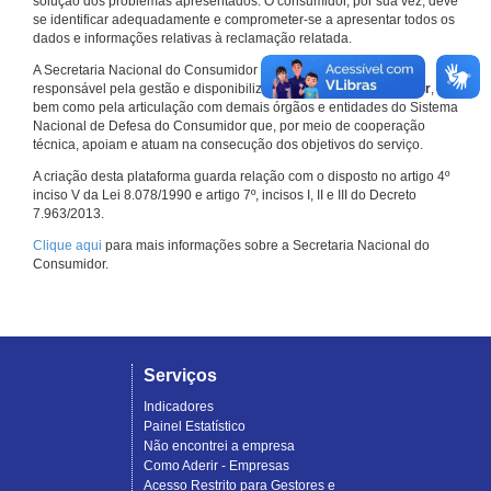
solução dos problemas apresentados. O consumidor, por sua vez, deve
se identificar adequadamente e comprometer-se a apresentar todos os
dados e informações relativas à reclamação relatada.
A Secretaria Nacional do Consumidor do Ministério da Justiça é a
responsável pela gestão e disponibilização do
Consumidor.gov.br
,
bem como pela articulação com demais órgãos e entidades do Sistema
Nacional de Defesa do Consumidor que, por meio de cooperação
técnica, apoiam e atuam na consecução dos objetivos do serviço.
A criação desta plataforma guarda relação com o disposto no artigo 4º
inciso V da Lei 8.078/1990 e artigo 7º, incisos I, II e III do Decreto
7.963/2013.
Clique aqui
para mais informações sobre a Secretaria Nacional do
Consumidor.
Serviços
Indicadores
Painel Estatístico
Não encontrei a empresa
Como Aderir - Empresas
Acesso Restrito para Gestores e