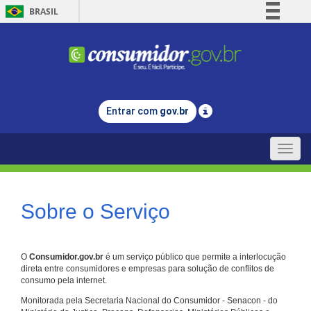
BRASIL
Simplifique!
Comunica BR
Participe
Acesso à informação
Entrar com
gov.br
Legislação
Canais
Toggle
naviga
Sobre o Serviço
O
Consumidor.gov.br
é um serviço público que permite a interlocução
direta entre consumidores e empresas para solução de conflitos de
consumo pela internet.
Monitorada pela Secretaria Nacional do Consumidor - Senacon - do