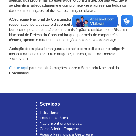
solução dos problemas apresentados. O consumidor, por sua vez, deve
se identificar adequadamente e comprometer-se a apresentar todos os
dados e informações relativas à reclamação relatada.
A Secretaria Nacional do Consumidor do Ministério da Justiça é a
responsável pela gestão e disponibilização do
Consumidor.gov.br
,
bem como pela articulação com demais órgãos e entidades do Sistema
Nacional de Defesa do Consumidor que, por meio de cooperação
técnica, apoiam e atuam na consecução dos objetivos do serviço.
A criação desta plataforma guarda relação com o disposto no artigo 4º
inciso V da Lei 8.078/1990 e artigo 7º, incisos I, II e III do Decreto
7.963/2013.
Clique aqui
para mais informações sobre a Secretaria Nacional do
Consumidor.
Serviços
Indicadores
Painel Estatístico
Não encontrei a empresa
Como Aderir - Empresas
Acesso Restrito para Gestores e