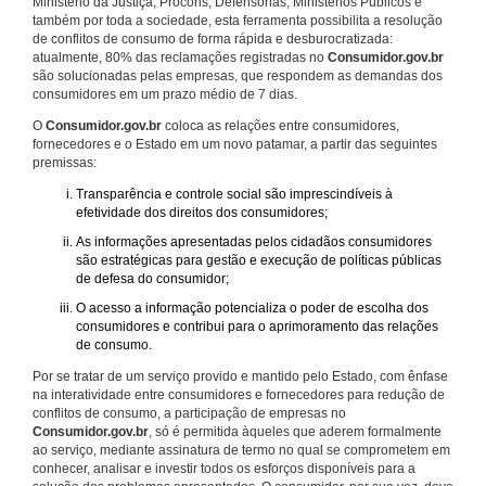
Ministério da Justiça, Procons, Defensorias, Ministérios Públicos e
também por toda a sociedade, esta ferramenta possibilita a resolução
de conflitos de consumo de forma rápida e desburocratizada:
atualmente, 80% das reclamações registradas no
Consumidor.gov.br
são solucionadas pelas empresas, que respondem as demandas dos
consumidores em um prazo médio de 7 dias.
O
Consumidor.gov.br
coloca as relações entre consumidores,
fornecedores e o Estado em um novo patamar, a partir das seguintes
premissas:
Transparência e controle social são imprescindíveis à
efetividade dos direitos dos consumidores;
As informações apresentadas pelos cidadãos consumidores
são estratégicas para gestão e execução de políticas públicas
de defesa do consumidor;
O acesso a informação potencializa o poder de escolha dos
consumidores e contribui para o aprimoramento das relações
de consumo.
Por se tratar de um serviço provido e mantido pelo Estado, com ênfase
na interatividade entre consumidores e fornecedores para redução de
conflitos de consumo, a participação de empresas no
Consumidor.gov.br
, só é permitida àqueles que aderem formalmente
ao serviço, mediante assinatura de termo no qual se comprometem em
conhecer, analisar e investir todos os esforços disponíveis para a