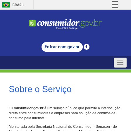
BRASIL
Simplifique!
Comunica BR
Participe
Acesso à informação
Entrar com
gov.br
Legislação
Canais
Toggle
naviga
Sobre o Serviço
O
Consumidor.gov.br
é um serviço público que permite a interlocução
direta entre consumidores e empresas para solução de conflitos de
consumo pela internet.
Monitorada pela Secretaria Nacional do Consumidor - Senacon - do