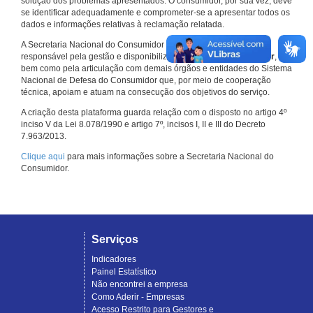
solução dos problemas apresentados. O consumidor, por sua vez, deve
se identificar adequadamente e comprometer-se a apresentar todos os
dados e informações relativas à reclamação relatada.
A Secretaria Nacional do Consumidor do Ministério da Justiça é a
responsável pela gestão e disponibilização do
Consumidor.gov.br
,
bem como pela articulação com demais órgãos e entidades do Sistema
Nacional de Defesa do Consumidor que, por meio de cooperação
técnica, apoiam e atuam na consecução dos objetivos do serviço.
A criação desta plataforma guarda relação com o disposto no artigo 4º
inciso V da Lei 8.078/1990 e artigo 7º, incisos I, II e III do Decreto
7.963/2013.
Clique aqui
para mais informações sobre a Secretaria Nacional do
Consumidor.
Serviços
Indicadores
Painel Estatístico
Não encontrei a empresa
Como Aderir - Empresas
Acesso Restrito para Gestores e