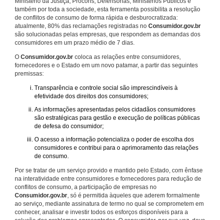
Ministério da Justiça, Procons, Defensorias, Ministérios Públicos e
também por toda a sociedade, esta ferramenta possibilita a resolução
de conflitos de consumo de forma rápida e desburocratizada:
atualmente, 80% das reclamações registradas no
Consumidor.gov.br
são solucionadas pelas empresas, que respondem as demandas dos
consumidores em um prazo médio de 7 dias.
O
Consumidor.gov.br
coloca as relações entre consumidores,
fornecedores e o Estado em um novo patamar, a partir das seguintes
premissas:
Transparência e controle social são imprescindíveis à
efetividade dos direitos dos consumidores;
As informações apresentadas pelos cidadãos consumidores
são estratégicas para gestão e execução de políticas públicas
de defesa do consumidor;
O acesso a informação potencializa o poder de escolha dos
consumidores e contribui para o aprimoramento das relações
de consumo.
Por se tratar de um serviço provido e mantido pelo Estado, com ênfase
na interatividade entre consumidores e fornecedores para redução de
conflitos de consumo, a participação de empresas no
Consumidor.gov.br
, só é permitida àqueles que aderem formalmente
ao serviço, mediante assinatura de termo no qual se comprometem em
conhecer, analisar e investir todos os esforços disponíveis para a