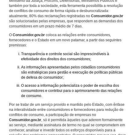
Ministério da Justiça, Procons, Defensorias, Ministérios Públicos e
também por toda a sociedade, esta ferramenta possibilita a resolução
de conflitos de consumo de forma rápida e desburocratizada:
atualmente, 80% das reclamações registradas no
Consumidor.gov.br
são solucionadas pelas empresas, que respondem as demandas dos
consumidores em um prazo médio de 7 dias.
O
Consumidor.gov.br
coloca as relações entre consumidores,
fornecedores e o Estado em um novo patamar, a partir das seguintes
premissas:
Transparência e controle social são imprescindíveis à
efetividade dos direitos dos consumidores;
As informações apresentadas pelos cidadãos consumidores
são estratégicas para gestão e execução de políticas públicas
de defesa do consumidor;
O acesso a informação potencializa o poder de escolha dos
consumidores e contribui para o aprimoramento das relações
de consumo.
Por se tratar de um serviço provido e mantido pelo Estado, com ênfase
na interatividade entre consumidores e fornecedores para redução de
conflitos de consumo, a participação de empresas no
Consumidor.gov.br
, só é permitida àqueles que aderem formalmente
ao serviço, mediante assinatura de termo no qual se comprometem em
conhecer, analisar e investir todos os esforços disponíveis para a