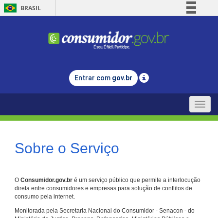
BRASIL
Simplifique!
Comunica BR
Participe
Acesso à informação
Entrar com
gov.br
Legislação
Canais
Toggle
naviga
Sobre o Serviço
O
Consumidor.gov.br
é um serviço público que permite a interlocução
direta entre consumidores e empresas para solução de conflitos de
consumo pela internet.
Monitorada pela Secretaria Nacional do Consumidor - Senacon - do