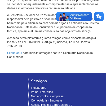
solução dos problemas apresentados. O consumidor, por sua vez, deve
se identificar adequadamente e comprometer-se a apresentar todos os
dados e informações relativas à reclamação relatada.
A Secretaria Nacional do Consumidor do Ministério da Justiça é a
responsável pela gestão e disponibilização do
Consumidor.gov.br
,
bem como pela articulação com demais órgãos e entidades do Sistema
Nacional de Defesa do Consumidor que, por meio de cooperação
técnica, apoiam e atuam na consecução dos objetivos do serviço.
A criação desta plataforma guarda relação com o disposto no artigo 4º
inciso V da Lei 8.078/1990 e artigo 7º, incisos I, II e III do Decreto
7.963/2013.
Clique aqui
para mais informações sobre a Secretaria Nacional do
Consumidor.
Serviços
Indicadores
Painel Estatístico
Não encontrei a empresa
Como Aderir - Empresas
Acesso Restrito para Gestores e