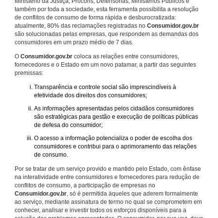
Ministério da Justiça, Procons, Defensorias, Ministérios Públicos e
também por toda a sociedade, esta ferramenta possibilita a resolução
de conflitos de consumo de forma rápida e desburocratizada:
atualmente, 80% das reclamações registradas no
Consumidor.gov.br
são solucionadas pelas empresas, que respondem as demandas dos
consumidores em um prazo médio de 7 dias.
O
Consumidor.gov.br
coloca as relações entre consumidores,
fornecedores e o Estado em um novo patamar, a partir das seguintes
premissas:
Transparência e controle social são imprescindíveis à
efetividade dos direitos dos consumidores;
As informações apresentadas pelos cidadãos consumidores
são estratégicas para gestão e execução de políticas públicas
de defesa do consumidor;
O acesso a informação potencializa o poder de escolha dos
consumidores e contribui para o aprimoramento das relações
de consumo.
Por se tratar de um serviço provido e mantido pelo Estado, com ênfase
na interatividade entre consumidores e fornecedores para redução de
conflitos de consumo, a participação de empresas no
Consumidor.gov.br
, só é permitida àqueles que aderem formalmente
ao serviço, mediante assinatura de termo no qual se comprometem em
conhecer, analisar e investir todos os esforços disponíveis para a