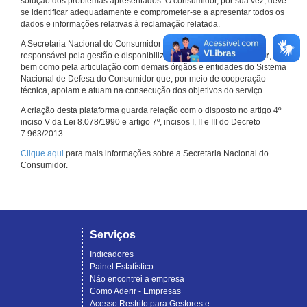
solução dos problemas apresentados. O consumidor, por sua vez, deve
se identificar adequadamente e comprometer-se a apresentar todos os
dados e informações relativas à reclamação relatada.
A Secretaria Nacional do Consumidor do Ministério da Justiça é a
responsável pela gestão e disponibilização do
Consumidor.gov.br
,
bem como pela articulação com demais órgãos e entidades do Sistema
Nacional de Defesa do Consumidor que, por meio de cooperação
técnica, apoiam e atuam na consecução dos objetivos do serviço.
A criação desta plataforma guarda relação com o disposto no artigo 4º
inciso V da Lei 8.078/1990 e artigo 7º, incisos I, II e III do Decreto
7.963/2013.
Clique aqui
para mais informações sobre a Secretaria Nacional do
Consumidor.
Serviços
Indicadores
Painel Estatístico
Não encontrei a empresa
Como Aderir - Empresas
Acesso Restrito para Gestores e