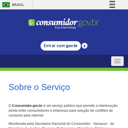
BRASIL
Simplifique!
Comunica BR
Participe
Acesso à informação
Entrar com
gov.br
Legislação
Canais
Toggle
naviga
Sobre o Serviço
O
Consumidor.gov.br
é um serviço público que permite a interlocução
direta entre consumidores e empresas para solução de conflitos de
consumo pela internet.
Monitorada pela Secretaria Nacional do Consumidor - Senacon - do